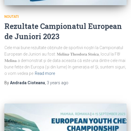
NOUTATI
Rezultate Campionatul European
de Juniori 2023
Cele mai bune rezultate obținute de sportivii noștri la Campionatul
European de Juniori au fost: 𝐌𝐞𝐥𝐢𝐧𝐚-𝐓𝐡𝐞𝐨𝐝𝐨𝐫𝐚 𝐒𝐭𝐨𝐢𝐜𝐚, locul la F8!
𝐌𝐞𝐥𝐢𝐧𝐚 a demonstrat și de data aceasta că este una dintre cele mai
bune fetițe din Europa (și din lume) în generația ei! Și, suntem siguri,
o vom vedea pe
Read more
By
Andrada Cioteanu
,
3 years
ago