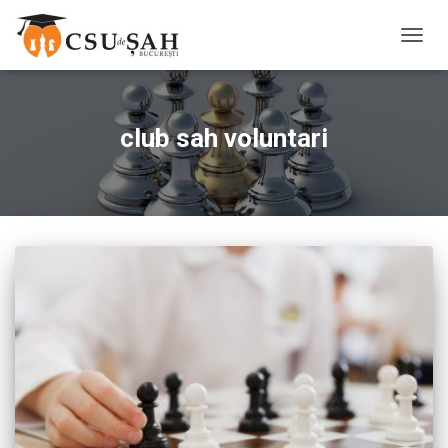
TOGG
NAVIG
club sah voluntari