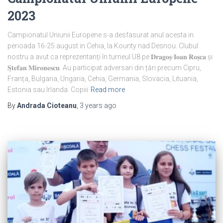
2023
Campionatul Uniunii Europene s-a desfasurat anul acesta in
perioada 16-25 august in Cehia, la Kounty nad Desnou. Clubul
nostru a avut ca reprezentanți în turneul U8 pe 𝐃𝐫𝐚𝐠𝐨𝐬̦-𝐈𝐨𝐚𝐧 𝐑𝐨𝐬̦𝐜𝐚 și
𝐒̦𝐭𝐞𝐟𝐚𝐧 𝐌𝐢𝐫𝐨𝐧𝐞𝐬𝐜𝐮. Au participat adversari din țări precum Cipru,
Franța, Bulgaria, Ungaria, Cehia, Germania, Slovacia, Lituania,
Estonia sau Irlanda. Copiii
Read more
By
Andrada Cioteanu
,
3 years
ago