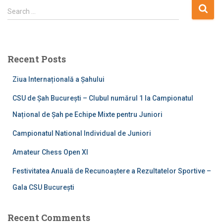
S
Search …
e
a
r
c
Recent Posts
h
f
Ziua Internațională a Șahului
o
r
CSU de Șah București – Clubul numărul 1 la Campionatul
:
Național de Șah pe Echipe Mixte pentru Juniori
Campionatul National Individual de Juniori
Amateur Chess Open XI
Festivitatea Anuală de Recunoaștere a Rezultatelor Sportive –
Gala CSU București
Recent Comments