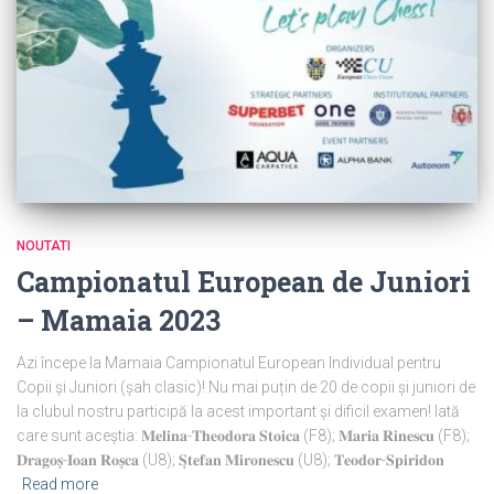
NOUTATI
Campionatul European de Juniori
– Mamaia 2023
Azi începe la Mamaia Campionatul European Individual pentru
Copii și Juniori (șah clasic)! Nu mai puțin de 20 de copii și juniori de
la clubul nostru participă la acest important și dificil examen! Iată
care sunt aceștia: 𝐌𝐞𝐥𝐢𝐧𝐚-𝐓𝐡𝐞𝐨𝐝𝐨𝐫𝐚 𝐒𝐭𝐨𝐢𝐜𝐚 (F8); 𝐌𝐚𝐫𝐢𝐚 𝐑𝐢𝐧𝐞𝐬𝐜𝐮 (F8);
𝐃𝐫𝐚𝐠𝐨𝐬̦-𝐈𝐨𝐚𝐧 𝐑𝐨𝐬̦𝐜𝐚 (U8); 𝐒̦𝐭𝐞𝐟𝐚𝐧 𝐌𝐢𝐫𝐨𝐧𝐞𝐬𝐜𝐮 (U8); 𝐓𝐞𝐨𝐝𝐨𝐫-𝐒𝐩𝐢𝐫𝐢𝐝𝐨𝐧
Read more