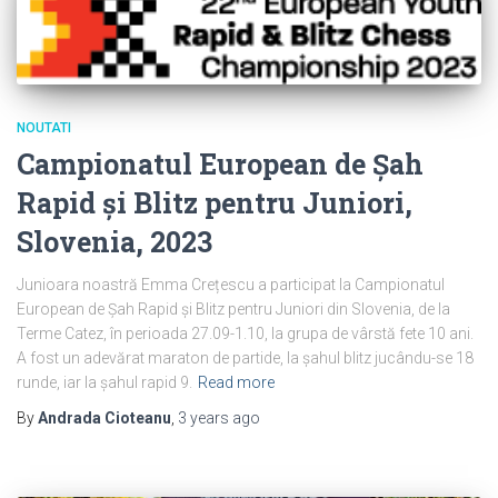
NOUTATI
Campionatul European de Șah
Rapid și Blitz pentru Juniori,
Slovenia, 2023
Junioara noastră Emma Crețescu a participat la Campionatul
European de Șah Rapid și Blitz pentru Juniori din Slovenia, de la
Terme Catez, în perioada 27.09-1.10, la grupa de vârstă fete 10 ani.
A fost un adevărat maraton de partide, la șahul blitz jucându-se 18
runde, iar la șahul rapid 9.
Read more
By
Andrada Cioteanu
,
3 years
ago