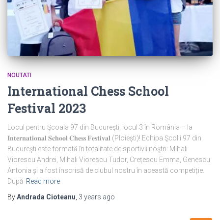
NOUTATI
International Chess School
Festival 2023
Locul pentru Şcoala 97 din Bucureşti, locul 3 în România – la
𝐈𝐧𝐭𝐞𝐫𝐧𝐚𝐭𝐢𝐨𝐧𝐚𝐥 𝐒𝐜𝐡𝐨𝐨𝐥 𝐂𝐡𝐞𝐬𝐬 𝐅𝐞𝐬𝐭𝐢𝐯𝐚𝐥 (Ploiești)! Echipa Şcolii 97 din
Bucureşti este formată în totalitate de sportivii noştri: Mihali
Viorescu Andrei, Mihali Viorescu Tudor, Crețescu Emma, Genescu
Antonia și a fost înscrisă de clubul nostru în această competiție.
După
Read more
By
Andrada Cioteanu
,
3 years
ago