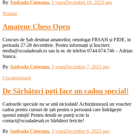
By
Andrada Cioteanu
,
3 years
December 19, 2023
ago
Noutati
Amateur Chess Open
Concurs de Șah destinat amatorilor, omologat FRSAH și FIDE, in
perioada 27-28 decembrie. Pentru informații și înscrieri:
media@scoaladesah.ro sau la nr. de telefon 0744.674.746 – Adrian
Stanca.
By
Andrada Cioteanu
,
3 years
December 7, 2023
ago
Uncategorized
De Sărbători poți face un cadou special!
Cadourile speciale nu se uită niciodată! Achiziționează un voucher
cadou pentru cursuri de șah pentru o persoană care îndrăgește
sportul minții! Pentru detalii ne puteți scrie la
contact@scoaladesah.ro Sărbători fericite!
By
Andrada Cioteanu
,
3 years
December 6, 2023
ago