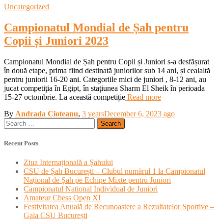
Uncategorized
Campionatul Mondial de Șah pentru
Copii și Juniori 2023
Campionatul Mondial de Șah pentru Copii și Juniori s-a desfășurat
în două etape, prima fiind destinată juniorilor sub 14 ani, și cealaltă
pentru juniorii 16-20 ani. Categoriile mici de juniori , 8-12 ani, au
jucat competiția în Egipt, în stațiunea Sharm El Sheik în perioada
15-27 octombrie. La această competiție
Read more
By
Andrada Cioteanu
,
3 years
December 6, 2023
ago
Search
for:
Recent Posts
Ziua Internațională a Șahului
CSU de Șah București – Clubul numărul 1 la Campionatul
Național de Șah pe Echipe Mixte pentru Juniori
Campionatul National Individual de Juniori
Amateur Chess Open XI
Festivitatea Anuală de Recunoaștere a Rezultatelor Sportive –
Gala CSU București