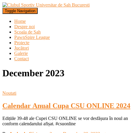
Toggle Navigation
Home
Despre noi
Scoala de Sah
PawnSpire League
Proiecte
Jucători
Galerie
Contact
December 2023
Noutati
Calendar Anual Cupa CSU ONLINE 2024
Edițiile 39-48 ale Cupei CSU ONLINE se vor desfășura în noul an
conform calendarului afișat. #csuonline