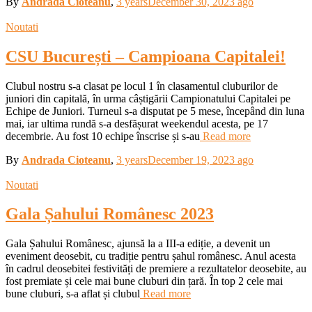
By
Andrada Cioteanu
,
3 years
December 30, 2023
ago
Noutati
CSU București – Campioana Capitalei!
Clubul nostru s-a clasat pe locul 1 în clasamentul cluburilor de
juniori din capitală, în urma câștigării Campionatului Capitalei pe
Echipe de Juniori. Turneul s-a disputat pe 5 mese, începând din luna
mai, iar ultima rundă s-a desfășurat weekendul acesta, pe 17
decembrie. Au fost 10 echipe înscrise și s-au
Read more
By
Andrada Cioteanu
,
3 years
December 19, 2023
ago
Noutati
Gala Șahului Românesc 2023
Gala Șahului Românesc, ajunsă la a III-a ediție, a devenit un
eveniment deosebit, cu tradiție pentru șahul românesc. Anul acesta
în cadrul deosebitei festivități de premiere a rezultatelor deosebite, au
fost premiate și cele mai bune cluburi din țară. În top 2 cele mai
bune cluburi, s-a aflat și clubul
Read more