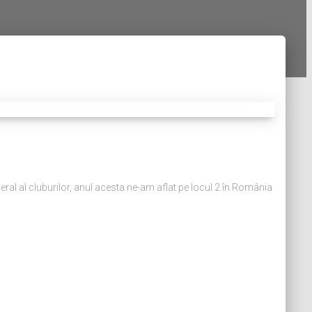
eral al cluburilor, anul acesta ne-am aflat pe locul 2 în România