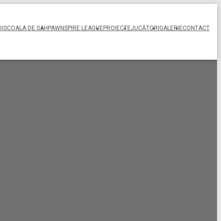
OI
SCOALA DE SAH
PAWNSPIRE LEAGUE
PROIECTE
JUCĂTORI
GALERIE
CONTACT