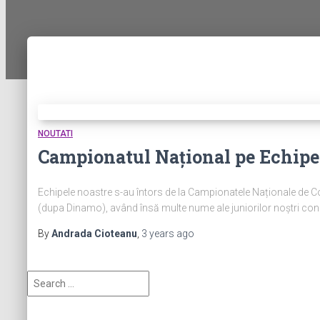
NOUTATI
Campionatul Național pe Echipe 
Echipele noastre s-au întors de la Campionatele Naționale de Copi
(dupa Dinamo), având însă multe nume ale juniorilor noștri consa
By
Andrada Cioteanu
,
3 years
ago
S
e
a