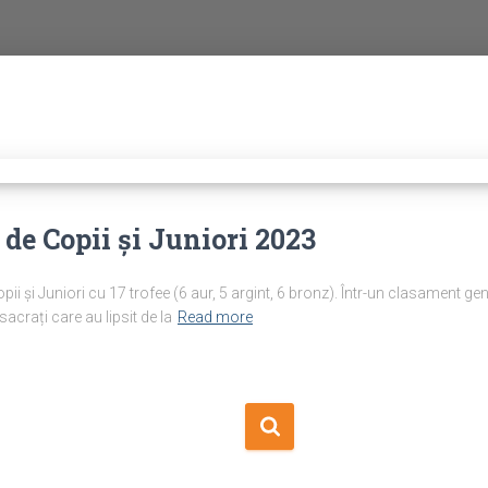
de Copii și Juniori 2023
i și Juniori cu 17 trofee (6 aur, 5 argint, 6 bronz). Într-un clasament gen
crați care au lipsit de la
Read more