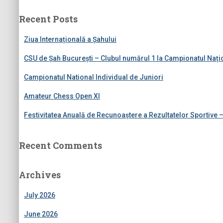
r
c
Recent Posts
h
f
Ziua Internațională a Șahului
o
r
CSU de Șah București – Clubul numărul 1 la Campionatul Națio
:
Campionatul National Individual de Juniori
Amateur Chess Open XI
Festivitatea Anuală de Recunoaștere a Rezultatelor Sportive 
Recent Comments
Archives
July 2026
June 2026