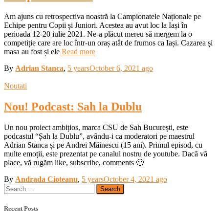
Am ajuns cu retrospectiva noastră la Campionatele Naționale pe
Echipe pentru Copii și Juniori. Acestea au avut loc la Iași în
perioada 12-20 iulie 2021. Ne-a plăcut mereu să mergem la o
competiție care are loc într-un oraș atât de frumos ca Iași. Cazarea și
masa au fost și ele
Read more
By
Adrian Stanca
,
5 years
October 6, 2021
ago
Noutati
Nou! Podcast: Sah la Dublu
Un nou proiect ambițios, marca CSU de Sah București, este
podcastul “Șah la Dublu”, avându-i ca moderatori pe maestrul
Adrian Stanca și pe Andrei Mâinescu (15 ani). Primul episod, cu
multe emoții, este prezentat pe canalul nostru de youtube. Dacă vă
place, vă rugăm like, subscribe, comments 🙂
By
Andrada Cioteanu
,
5 years
October 4, 2021
ago
Search
for:
Recent Posts