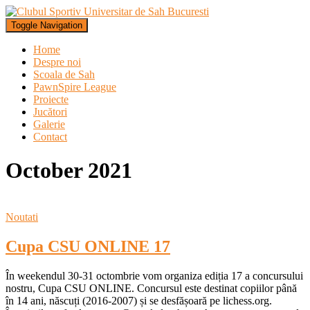
Toggle Navigation
Home
Despre noi
Scoala de Sah
PawnSpire League
Proiecte
Jucători
Galerie
Contact
October 2021
Noutati
Cupa CSU ONLINE 17
În weekendul 30-31 octombrie vom organiza ediția 17 a concursului
nostru, Cupa CSU ONLINE. Concursul este destinat copiilor până
în 14 ani, născuți (2016-2007) și se desfășoară pe lichess.org.