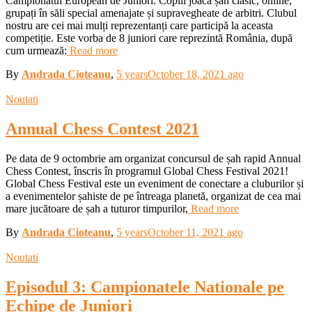
Campionatul European de Juniori. Copiii joacă șah clasic, online,
grupați în săli special amenajate și supravegheate de arbitri. Clubul
nostru are cei mai mulți reprezentanți care participă la aceasta
competiție. Este vorba de 8 juniori care reprezintă România, după
cum urmează:
Read more
By
Andrada Cioteanu
,
5 years
October 18, 2021
ago
Noutati
Annual Chess Contest 2021
Pe data de 9 octombrie am organizat concursul de șah rapid Annual
Chess Contest, înscris în programul Global Chess Festival 2021!
Global Chess Festival este un eveniment de conectare a cluburilor și
a evenimentelor șahiste de pe întreaga planetă, organizat de cea mai
mare jucătoare de șah a tuturor timpurilor,
Read more
By
Andrada Cioteanu
,
5 years
October 11, 2021
ago
Noutati
Episodul 3: Campionatele Nationale pe
Echipe de Juniori