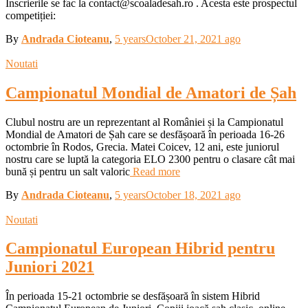
Înscrierile se fac la contact@scoaladesah.ro . Acesta este prospectul
competiției:
By
Andrada Cioteanu
,
5 years
October 21, 2021
ago
Noutati
Campionatul Mondial de Amatori de Șah
Clubul nostru are un reprezentant al României și la Campionatul
Mondial de Amatori de Șah care se desfășoară în perioada 16-26
octombrie în Rodos, Grecia. Matei Coicev, 12 ani, este juniorul
nostru care se luptă la categoria ELO 2300 pentru o clasare cât mai
bună și pentru un salt valoric
Read more
By
Andrada Cioteanu
,
5 years
October 18, 2021
ago
Noutati
Campionatul European Hibrid pentru
Juniori 2021
În perioada 15-21 octombrie se desfășoară în sistem Hibrid