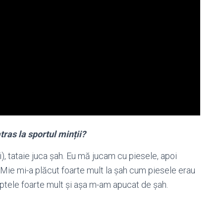
ras la sportul minții?
, tataie juca șah. Eu mă jucam cu piesele, apoi
 Mie mi-a plăcut foarte mult la șah cum piesele erau
luptele foarte mult și așa m-am apucat de șah.