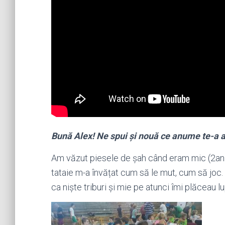
Bună Alex! Ne spui și nouă ce anume te-a at
Am văzut piesele de șah când eram mic (2ani)
tataie m-a învățat cum să le mut, cum să joc.
ca niște triburi și mie pe atunci îmi plăceau 