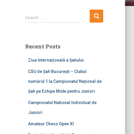
S
Search …
e
a
r
c
Recent Posts
h
f
Ziua Internațională a Șahului
o
r
CSU de Șah București – Clubul
:
numărul 1 la Campionatul Național de
Șah pe Echipe Mixte pentru Juniori
Campionatul National Individual de
Juniori
Amateur Chess Open XI