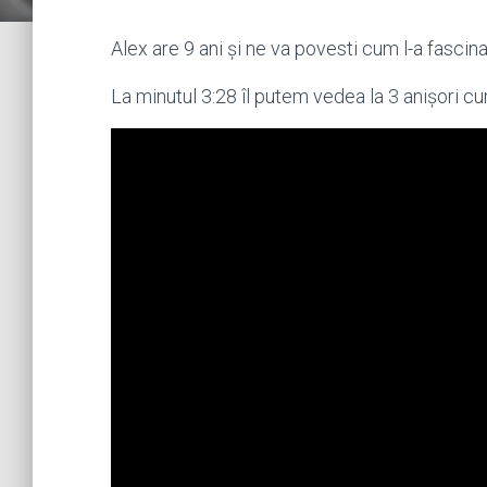
Alex are 9 ani și ne va povesti cum l-a fascina
La minutul 3:28 îl putem vedea la 3 anișori 