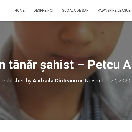
HOME
DESPRE NOI
SCOALA DE SAH
PAWNSPIRE LEAGUE
un tânăr șahist – Petcu 
Published by
Andrada Cioteanu
on
November 27, 2020