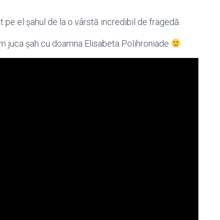
t pe el șahul de la o vârstă incredibil de fragedă.
cum juca șah cu doamna Elisabeta Polihroniade