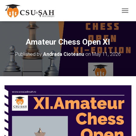
T
O
G
G
L
Amateur Chess Open XI
E
N
Published by
Andrada Cioteanu
on
May 11, 2026
A
V
I
G
A
T
I
O
N