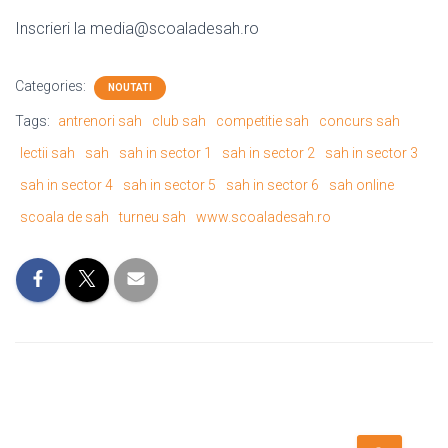
Inscrieri la media@scoaladesah.ro
Categories:
NOUTATI
Tags:
antrenori sah
club sah
competitie sah
concurs sah
lectii sah
sah
sah in sector 1
sah in sector 2
sah in sector 3
sah in sector 4
sah in sector 5
sah in sector 6
sah online
scoala de sah
turneu sah
www.scoaladesah.ro