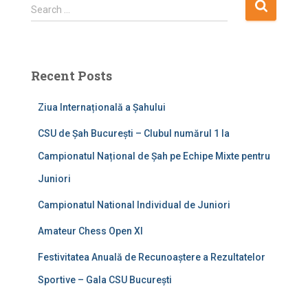
S
Search …
e
a
r
c
Recent Posts
h
f
Ziua Internațională a Șahului
o
r
CSU de Șah București – Clubul numărul 1 la
:
Campionatul Național de Șah pe Echipe Mixte pentru
Juniori
Campionatul National Individual de Juniori
Amateur Chess Open XI
Festivitatea Anuală de Recunoaștere a Rezultatelor
Sportive – Gala CSU București