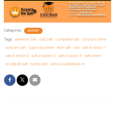
Categories:
NOUTATI
Tags:
antrenori sah
club sah
competitie sah
concurs online
concurs sah
cupa csu online
lectii sah
sah
sah in sector 1
sah in sector 2
sah in sector 3
sah in sector 4
sah online
scoala de sah
turneu sah
www.scoaladesah.ro