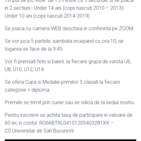
Timpul de joc este de 15 minute cu 3 secunde, si se joaca
in 2 sectiuni:- Under 14 ani (copii nascuti 2010 – 2013)-
Under 10 ani (copii nascuti 2014-2019)
Se joaca cu camera WEB deschisa in conferinta pe ZOOM.
Se vor juca 5 partide, sambata incepand cu ora 10, iar
logarea se face de la 9:45.
Vor fi premiati fete si baieti la fiecare grupa de varsta U6,
U8, U10, U12, U14.
Se ofera Cupa si Medalie primiilor 3 clasati la fiecare
categorie + diploma.
Premiile se trimit prin curier sau se ridica de la sediul nostru.
Pentru inscriere se achita taxa de participare in valoare de
60 lei, in contul RO66BTRL04101205403281XX –
CS.Universitar de Sah Bucuresti