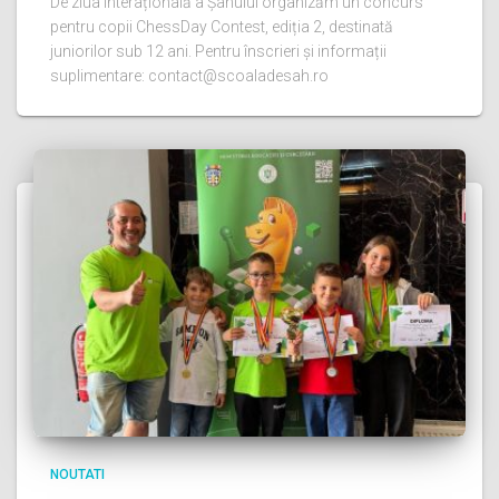
De ziua Interațională a Șahului organizăm un concurs
pentru copii ChessDay Contest, ediția 2, destinată
juniorilor sub 12 ani. Pentru înscrieri și informații
suplimentare: contact@scoaladesah.ro
NOUTATI