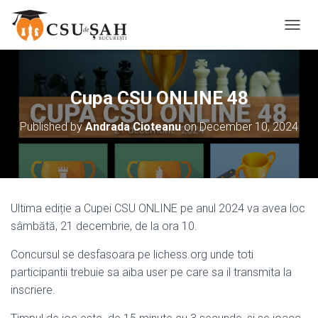
T
O
G
G
L
Cupa CSU ONLINE 48
E
N
Published by
Andrada Cioteanu
on
December 10, 2024
A
V
I
G
A
T
Ultima ediție a Cupei CSU ONLINE pe anul 2024 va avea loc
I
sâmbătă, 21 decembrie, de la ora 10.
O
N
Concursul se desfasoara pe lichess.org unde toti
participantii trebuie sa aiba user pe care sa il transmita la
inscriere.