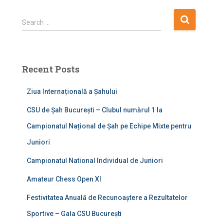
S
Search …
e
a
r
c
Recent Posts
h
f
Ziua Internațională a Șahului
o
r
CSU de Șah București – Clubul numărul 1 la
:
Campionatul Național de Șah pe Echipe Mixte pentru
Juniori
Campionatul National Individual de Juniori
Amateur Chess Open XI
Festivitatea Anuală de Recunoaștere a Rezultatelor
Sportive – Gala CSU București