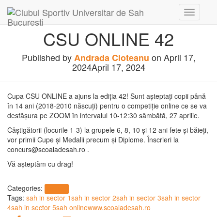
Toggle
Navigati
CSU ONLINE 42
Published by
on
April 17,
Andrada Cioteanu
2024
April 17, 2024
Cupa CSU ONLINE a ajuns la ediția 42! Sunt așteptați copii până
în 14 ani (2018-2010 născuți) pentru o competiție online ce se va
desfășura pe ZOOM în intervalul 10-12:30 sâmbătă, 27 aprilie.
Câștigătorii (locurile 1-3) la grupele 6, 8, 10 și 12 ani fete și băieți,
vor primii Cupe și Medalii precum și Diplome. Înscrieri la
concurs@scoaladesah.ro .
Vă așteptăm cu drag!
Categories:
Noutati
Tags:
sah in sector 1
sah in sector 2
sah in sector 3
sah in sector
4
sah in sector 5
sah online
www.scoaladesah.ro