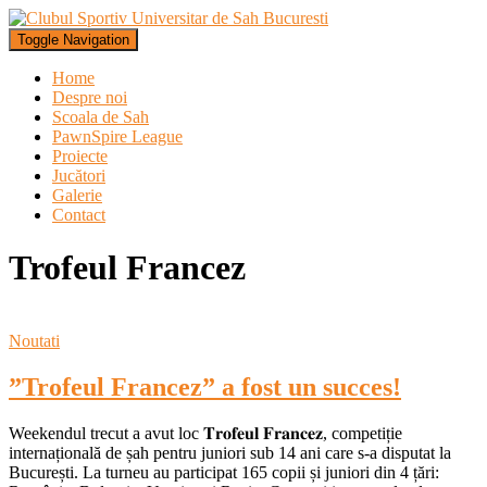
Toggle Navigation
Home
Despre noi
Scoala de Sah
PawnSpire League
Proiecte
Jucători
Galerie
Contact
Trofeul Francez
Noutati
”Trofeul Francez” a fost un succes!
Weekendul trecut a avut loc 𝐓𝐫𝐨𝐟𝐞𝐮𝐥 𝐅𝐫𝐚𝐧𝐜𝐞𝐳, competiție
internațională de șah pentru juniori sub 14 ani care s-a disputat la
București. La turneu au participat 165 copii și juniori din 4 țări: