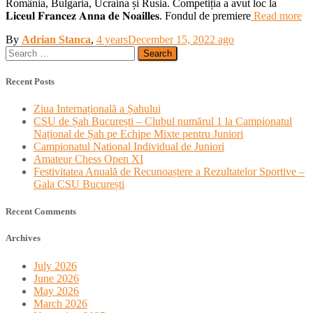
România, Bulgaria, Ucraina și Rusia. Competiția a avut loc la
𝐋𝐢𝐜𝐞𝐮𝐥 𝐅𝐫𝐚𝐧𝐜𝐞𝐳 𝐀𝐧𝐧𝐚 𝐝𝐞 𝐍𝐨𝐚𝐢𝐥𝐥𝐞𝐬. Fondul de premiere
Read more
By
Adrian Stanca
,
4 years
December 15, 2022
ago
Search
for:
Recent Posts
Ziua Internațională a Șahului
CSU de Șah București – Clubul numărul 1 la Campionatul
Național de Șah pe Echipe Mixte pentru Juniori
Campionatul National Individual de Juniori
Amateur Chess Open XI
Festivitatea Anuală de Recunoaștere a Rezultatelor Sportive –
Gala CSU București
Recent Comments
Archives
July 2026
June 2026
May 2026
March 2026