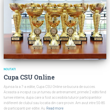
NOUTATI
Cupa CSU Online
Ajunsa la a 7-a editie, Cupa CSU Online se bucura de succes.
Aceasta a inceput ca un turneu de antrenament, primele 2 editii fiind
turnee interne, dupa care a fost accesibila tuturor participantiilor
indiferent de clubul sau locatia din care provin. Am avut intre 50-85
de participanti per editie. Au
Read more