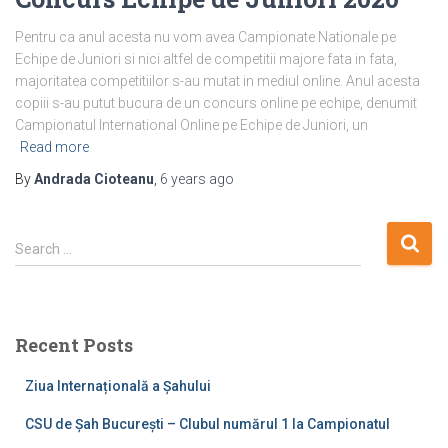
Pentru ca anul acesta nu vom avea Campionate Nationale pe
Echipe de Juniori si nici altfel de competitii majore fata in fata,
majoritatea competitiilor s-au mutat in mediul online. Anul acesta
copiii s-au putut bucura de un concurs online pe echipe, denumit
Campionatul International Online pe Echipe de Juniori, un
Read more
By
Andrada Cioteanu
,
6 years
ago
S
Search …
e
a
r
c
Recent Posts
h
f
Ziua Internațională a Șahului
o
r
CSU de Șah București – Clubul numărul 1 la Campionatul
: