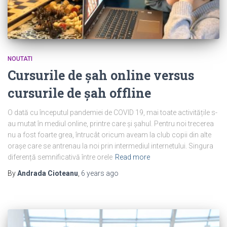
NOUTATI
Cursurile de șah online versus
cursurile de șah offline
O dată cu începutul pandemiei de COVID 19, mai toate activitățile s-
au mutat în mediul online, printre care și șahul. Pentru noi trecerea
nu a fost foarte grea, întrucât oricum aveam la club copii din alte
orașe care se antrenau la noi prin intermediul internetului. Singura
diferență semnificativă între orele
Read more
By
Andrada Cioteanu
,
6 years
ago