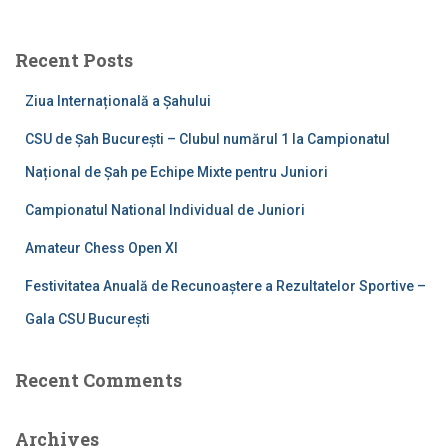
r
c
Recent Posts
h
f
Ziua Internațională a Șahului
o
r
CSU de Șah București – Clubul numărul 1 la Campionatul
:
Național de Șah pe Echipe Mixte pentru Juniori
Campionatul National Individual de Juniori
Amateur Chess Open XI
Festivitatea Anuală de Recunoaștere a Rezultatelor Sportive –
Gala CSU București
Recent Comments
Archives