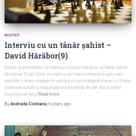
NOUTATI
Interviu cu un tânăr șahist –
David Hărăbor(9)
Astăzi vă prezentăm un interviu cu David Hărăbor, un tânăr șahist
de numai 10 ani. Este un copil cu un mare potențial în șah, care
este într-o mare creștere în valoare și care tratează mereu cu foarte
mare seriozitate și maturitate orice partidă de șah. Noi suntem
bucuroși că face
Read more
By
Andrada Cioteanu
,
6 years
ago