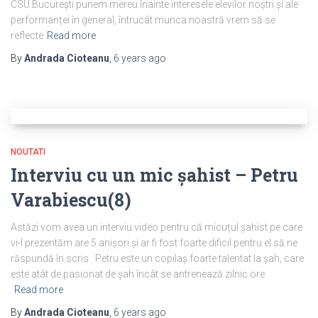
CSU București punem mereu înainte interesele elevilor noștri și ale
performanței în general, întrucât munca noastră vrem să se
reflecte
Read more
By
Andrada Cioteanu
,
6 years
ago
NOUTATI
Interviu cu un mic șahist – Petru
Varabiescu(8)
Astăzi vom avea un interviu video pentru că micuțul șahist pe care
vi-l prezentăm are 5 anișori și ar fi fost foarte dificil pentru el să ne
răspundă în scris. Petru este un copilaș foarte talentat la șah, care
este atât de pasionat de șah încât se antrenează zilnic ore
Read more
By
Andrada Cioteanu
,
6 years
ago