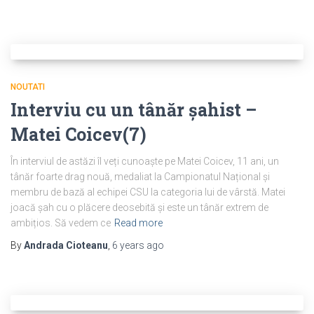
NOUTATI
Interviu cu un tânăr șahist –
Matei Coicev(7)
În interviul de astăzi îl veți cunoaște pe Matei Coicev, 11 ani, un
tânăr foarte drag nouă, medaliat la Campionatul Național și
membru de bază al echipei CSU la categoria lui de vârstă. Matei
joacă șah cu o plăcere deosebită și este un tânăr extrem de
ambițios. Să vedem ce
Read more
By
Andrada Cioteanu
,
6 years
ago