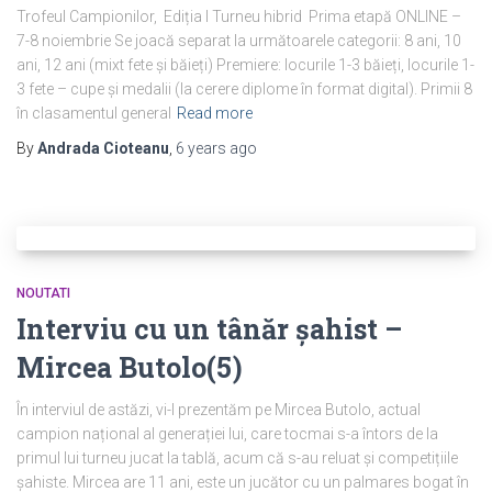
Trofeul Campionilor, Ediția I Turneu hibrid Prima etapă ONLINE –
7-8 noiembrie Se joacă separat la următoarele categorii: 8 ani, 10
ani, 12 ani (mixt fete și băieți) Premiere: locurile 1-3 băieți, locurile 1-
3 fete – cupe și medalii (la cerere diplome în format digital). Primii 8
în clasamentul general
Read more
By
Andrada Cioteanu
,
6 years
ago
NOUTATI
Interviu cu un tânăr șahist –
Mircea Butolo(5)
În interviul de astăzi, vi-l prezentăm pe Mircea Butolo, actual
campion național al generației lui, care tocmai s-a întors de la
primul lui turneu jucat la tablă, acum că s-au reluat și competițiile
șahiste. Mircea are 11 ani, este un jucător cu un palmares bogat în