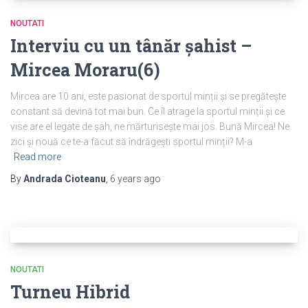
NOUTATI
Interviu cu un tânăr șahist –
Mircea Moraru(6)
Mircea are 10 ani, este pasionat de sportul minții și se pregătește
constant să devină tot mai bun. Ce îl atrage la sportul minții și ce
vise are el legate de șah, ne mărturisește mai jos. Bună Mircea! Ne
zici și nouă ce te-a făcut să îndrăgești sportul minții? M-a
Read more
By
Andrada Cioteanu
,
6 years
ago
NOUTATI
Turneu Hibrid