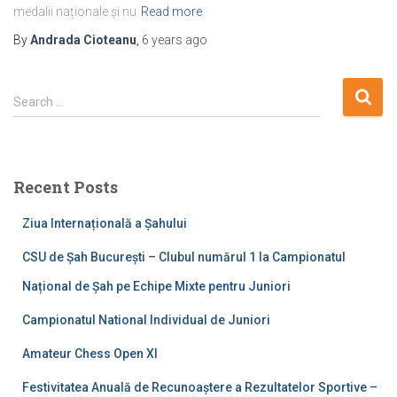
medalii naționale și nu
Read more
By
Andrada Cioteanu
,
6 years
ago
S
Search …
e
a
r
c
Recent Posts
h
f
Ziua Internațională a Șahului
o
r
CSU de Șah București – Clubul numărul 1 la Campionatul
:
Național de Șah pe Echipe Mixte pentru Juniori
Campionatul National Individual de Juniori
Amateur Chess Open XI
Festivitatea Anuală de Recunoaștere a Rezultatelor Sportive –