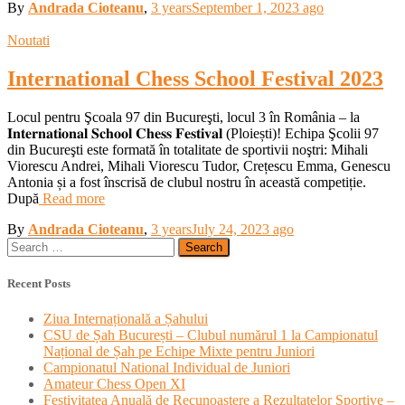
By
Andrada Cioteanu
,
3 years
September 1, 2023
ago
Noutati
International Chess School Festival 2023
Locul pentru Şcoala 97 din Bucureşti, locul 3 în România – la
𝐈𝐧𝐭𝐞𝐫𝐧𝐚𝐭𝐢𝐨𝐧𝐚𝐥 𝐒𝐜𝐡𝐨𝐨𝐥 𝐂𝐡𝐞𝐬𝐬 𝐅𝐞𝐬𝐭𝐢𝐯𝐚𝐥 (Ploiești)! Echipa Şcolii 97
din Bucureşti este formată în totalitate de sportivii noştri: Mihali
Viorescu Andrei, Mihali Viorescu Tudor, Crețescu Emma, Genescu
Antonia și a fost înscrisă de clubul nostru în această competiție.
După
Read more
By
Andrada Cioteanu
,
3 years
July 24, 2023
ago
Search
for:
Recent Posts
Ziua Internațională a Șahului
CSU de Șah București – Clubul numărul 1 la Campionatul
Național de Șah pe Echipe Mixte pentru Juniori
Campionatul National Individual de Juniori
Amateur Chess Open XI
Festivitatea Anuală de Recunoaștere a Rezultatelor Sportive –