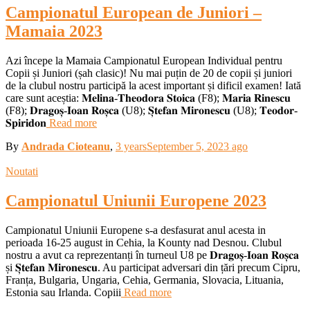
Campionatul European de Juniori –
Mamaia 2023
Azi începe la Mamaia Campionatul European Individual pentru
Copii și Juniori (șah clasic)! Nu mai puțin de 20 de copii și juniori
de la clubul nostru participă la acest important și dificil examen! Iată
care sunt aceștia: 𝐌𝐞𝐥𝐢𝐧𝐚-𝐓𝐡𝐞𝐨𝐝𝐨𝐫𝐚 𝐒𝐭𝐨𝐢𝐜𝐚 (F8); 𝐌𝐚𝐫𝐢𝐚 𝐑𝐢𝐧𝐞𝐬𝐜𝐮
(F8); 𝐃𝐫𝐚𝐠𝐨𝐬̦-𝐈𝐨𝐚𝐧 𝐑𝐨𝐬̦𝐜𝐚 (U8); 𝐒̦𝐭𝐞𝐟𝐚𝐧 𝐌𝐢𝐫𝐨𝐧𝐞𝐬𝐜𝐮 (U8); 𝐓𝐞𝐨𝐝𝐨𝐫-
𝐒𝐩𝐢𝐫𝐢𝐝𝐨𝐧
Read more
By
Andrada Cioteanu
,
3 years
September 5, 2023
ago
Noutati
Campionatul Uniunii Europene 2023
Campionatul Uniunii Europene s-a desfasurat anul acesta in
perioada 16-25 august in Cehia, la Kounty nad Desnou. Clubul
nostru a avut ca reprezentanți în turneul U8 pe 𝐃𝐫𝐚𝐠𝐨𝐬̦-𝐈𝐨𝐚𝐧 𝐑𝐨𝐬̦𝐜𝐚
și 𝐒̦𝐭𝐞𝐟𝐚𝐧 𝐌𝐢𝐫𝐨𝐧𝐞𝐬𝐜𝐮. Au participat adversari din țări precum Cipru,
Franța, Bulgaria, Ungaria, Cehia, Germania, Slovacia, Lituania,
Estonia sau Irlanda. Copiii
Read more