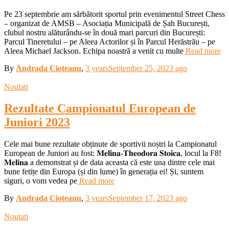
Pe 23 septembrie am sărbătorit sportul prin evenimentul Street Chess
– organizat de AMSB – Asociația Municipală de Șah București,
clubul nostru alăturându-se în două mari parcuri din București:
Parcul Tineretului – pe Aleea Actorilor și în Parcul Herăstrău – pe
Aleea Michael Jackson. Echipa noastră a venit cu multe
Read more
By
Andrada Cioteanu
,
3 years
September 25, 2023
ago
Noutati
Rezultate Campionatul European de
Juniori 2023
Cele mai bune rezultate obținute de sportivii noștri la Campionatul
European de Juniori au fost: 𝐌𝐞𝐥𝐢𝐧𝐚-𝐓𝐡𝐞𝐨𝐝𝐨𝐫𝐚 𝐒𝐭𝐨𝐢𝐜𝐚, locul la F8!
𝐌𝐞𝐥𝐢𝐧𝐚 a demonstrat și de data aceasta că este una dintre cele mai
bune fetițe din Europa (și din lume) în generația ei! Și, suntem
siguri, o vom vedea pe
Read more
By
Andrada Cioteanu
,
3 years
September 17, 2023
ago
Noutati