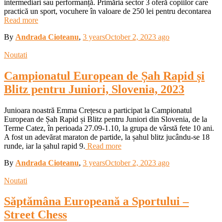
intermediari sau performanță. Primăria sector 3 oferă copiilor care
practică un sport, vocuhere în valoare de 250 lei pentru decontarea
Read more
By
Andrada Cioteanu
,
3 years
October 2, 2023
ago
Noutati
Campionatul European de Șah Rapid și
Blitz pentru Juniori, Slovenia, 2023
Junioara noastră Emma Crețescu a participat la Campionatul
European de Șah Rapid și Blitz pentru Juniori din Slovenia, de la
Terme Catez, în perioada 27.09-1.10, la grupa de vârstă fete 10 ani.
A fost un adevărat maraton de partide, la șahul blitz jucându-se 18
runde, iar la șahul rapid 9.
Read more
By
Andrada Cioteanu
,
3 years
October 2, 2023
ago
Noutati
Săptămâna Europeană a Sportului –
Street Chess