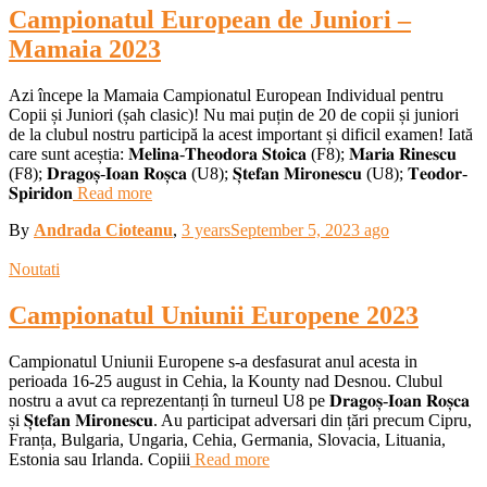
Campionatul European de Juniori –
Mamaia 2023
Azi începe la Mamaia Campionatul European Individual pentru
Copii și Juniori (șah clasic)! Nu mai puțin de 20 de copii și juniori
de la clubul nostru participă la acest important și dificil examen! Iată
care sunt aceștia: 𝐌𝐞𝐥𝐢𝐧𝐚-𝐓𝐡𝐞𝐨𝐝𝐨𝐫𝐚 𝐒𝐭𝐨𝐢𝐜𝐚 (F8); 𝐌𝐚𝐫𝐢𝐚 𝐑𝐢𝐧𝐞𝐬𝐜𝐮
(F8); 𝐃𝐫𝐚𝐠𝐨𝐬̦-𝐈𝐨𝐚𝐧 𝐑𝐨𝐬̦𝐜𝐚 (U8); 𝐒̦𝐭𝐞𝐟𝐚𝐧 𝐌𝐢𝐫𝐨𝐧𝐞𝐬𝐜𝐮 (U8); 𝐓𝐞𝐨𝐝𝐨𝐫-
𝐒𝐩𝐢𝐫𝐢𝐝𝐨𝐧
Read more
By
Andrada Cioteanu
,
3 years
September 5, 2023
ago
Noutati
Campionatul Uniunii Europene 2023
Campionatul Uniunii Europene s-a desfasurat anul acesta in
perioada 16-25 august in Cehia, la Kounty nad Desnou. Clubul
nostru a avut ca reprezentanți în turneul U8 pe 𝐃𝐫𝐚𝐠𝐨𝐬̦-𝐈𝐨𝐚𝐧 𝐑𝐨𝐬̦𝐜𝐚
și 𝐒̦𝐭𝐞𝐟𝐚𝐧 𝐌𝐢𝐫𝐨𝐧𝐞𝐬𝐜𝐮. Au participat adversari din țări precum Cipru,
Franța, Bulgaria, Ungaria, Cehia, Germania, Slovacia, Lituania,
Estonia sau Irlanda. Copiii
Read more