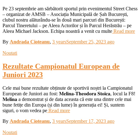
Pe 23 septembrie am sărbătorit sportul prin evenimentul Street Chess
– organizat de AMSB – Asociația Municipală de Șah București,
clubul nostru alăturându-se în două mari parcuri din București:
Parcul Tineretului – pe Aleea Actorilor și în Parcul Herăstrău – pe
Aleea Michael Jackson. Echipa noastră a venit cu multe
Read more
By
Andrada Cioteanu
,
3 years
September 25, 2023
ago
Noutati
Rezultate Campionatul European de
Juniori 2023
Cele mai bune rezultate obținute de sportivii noștri la Campionatul
European de Juniori au fost: 𝐌𝐞𝐥𝐢𝐧𝐚-𝐓𝐡𝐞𝐨𝐝𝐨𝐫𝐚 𝐒𝐭𝐨𝐢𝐜𝐚, locul la F8!
𝐌𝐞𝐥𝐢𝐧𝐚 a demonstrat și de data aceasta că este una dintre cele mai
bune fetițe din Europa (și din lume) în generația ei! Și, suntem
siguri, o vom vedea pe
Read more
By
Andrada Cioteanu
,
3 years
September 17, 2023
ago
Noutati