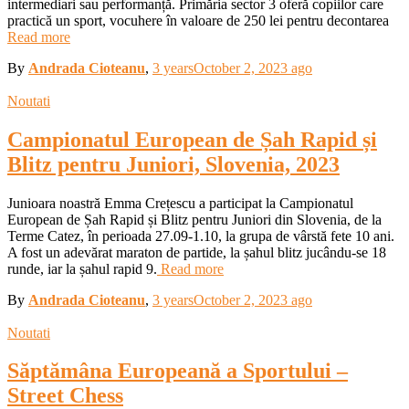
intermediari sau performanță. Primăria sector 3 oferă copiilor care
practică un sport, vocuhere în valoare de 250 lei pentru decontarea
Read more
By
Andrada Cioteanu
,
3 years
October 2, 2023
ago
Noutati
Campionatul European de Șah Rapid și
Blitz pentru Juniori, Slovenia, 2023
Junioara noastră Emma Crețescu a participat la Campionatul
European de Șah Rapid și Blitz pentru Juniori din Slovenia, de la
Terme Catez, în perioada 27.09-1.10, la grupa de vârstă fete 10 ani.
A fost un adevărat maraton de partide, la șahul blitz jucându-se 18
runde, iar la șahul rapid 9.
Read more
By
Andrada Cioteanu
,
3 years
October 2, 2023
ago
Noutati
Săptămâna Europeană a Sportului –
Street Chess