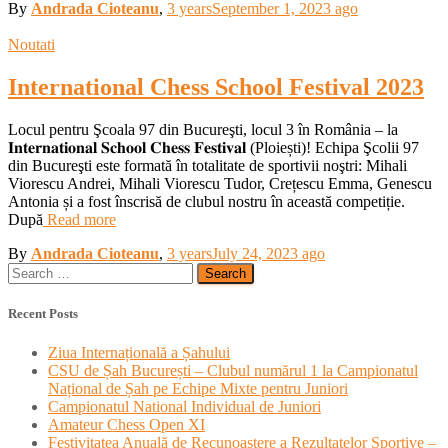
By
Andrada Cioteanu
,
3 years
September 1, 2023
ago
Noutati
International Chess School Festival 2023
Locul pentru Şcoala 97 din Bucureşti, locul 3 în România – la
𝐈𝐧𝐭𝐞𝐫𝐧𝐚𝐭𝐢𝐨𝐧𝐚𝐥 𝐒𝐜𝐡𝐨𝐨𝐥 𝐂𝐡𝐞𝐬𝐬 𝐅𝐞𝐬𝐭𝐢𝐯𝐚𝐥 (Ploiești)! Echipa Şcolii 97
din Bucureşti este formată în totalitate de sportivii noştri: Mihali
Viorescu Andrei, Mihali Viorescu Tudor, Crețescu Emma, Genescu
Antonia și a fost înscrisă de clubul nostru în această competiție.
După
Read more
By
Andrada Cioteanu
,
3 years
July 24, 2023
ago
Search
for:
Recent Posts
Ziua Internațională a Șahului
CSU de Șah București – Clubul numărul 1 la Campionatul
Național de Șah pe Echipe Mixte pentru Juniori
Campionatul National Individual de Juniori
Amateur Chess Open XI
Festivitatea Anuală de Recunoaștere a Rezultatelor Sportive –