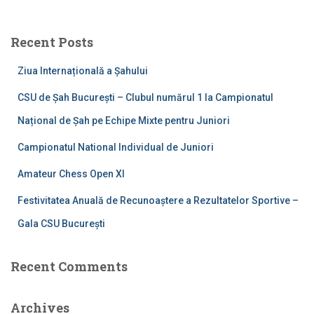
r
c
Recent Posts
h
f
Ziua Internațională a Șahului
o
r
CSU de Șah București – Clubul numărul 1 la Campionatul
:
Național de Șah pe Echipe Mixte pentru Juniori
Campionatul National Individual de Juniori
Amateur Chess Open XI
Festivitatea Anuală de Recunoaștere a Rezultatelor Sportive –
Gala CSU București
Recent Comments
Archives