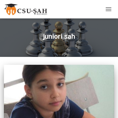
TOGG
NAVIG
juniori sah