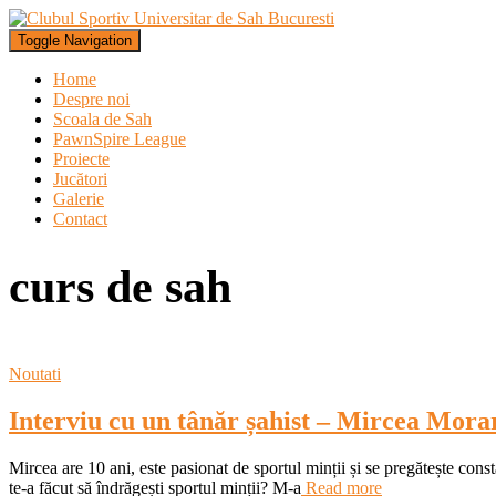
Toggle Navigation
Home
Despre noi
Scoala de Sah
PawnSpire League
Proiecte
Jucători
Galerie
Contact
curs de sah
Noutati
Interviu cu un tânăr șahist – Mircea Mora
Mircea are 10 ani, este pasionat de sportul minții și se pregătește const
te-a făcut să îndrăgești sportul minții? M-a
Read more