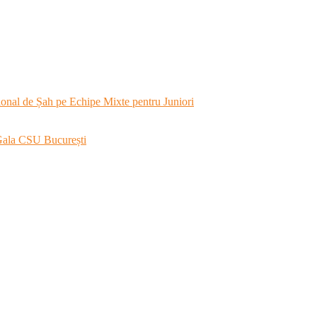
onal de Șah pe Echipe Mixte pentru Juniori
 Gala CSU București