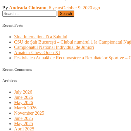
By
Andrada Cioteanu
,
6 years
October 9, 2020
ago
Search
for:
Recent Posts
Ziua Internațională a Șahului
CSU de Șah București – Clubul numărul 1 la Campionatul Nați
Campionatul National Individual de Juniori
Amateur Chess Open XI
Festivitatea Anuală de Recunoaștere a Rezultatelor Sportive –
Recent Comments
Archives
July 2026
June 2026
May 2026
March 2026
November 2025
June 2025
May 2025
April 2025