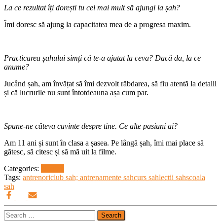
La ce rezultat îți dorești tu cel mai mult să ajungi la șah?
Îmi doresc să ajung la capacitatea mea de a progresa maxim.
Practicarea șahului simți că te-a ajutat la ceva? Dacă da, la ce
anume?
Jucând șah, am învățat să îmi dezvolt răbdarea, să fiu atentă la detalii
și că lucrurile nu sunt întotdeauna așa cum par.
Spune-ne câteva cuvinte despre tine. Ce alte pasiuni ai?
Am 11 ani și sunt în clasa a șasea. Pe lângă șah, îmi mai place să
gătesc, să citesc și să mă uit la filme.
Categories:
Noutati
Tags:
antrenori
club sah; antrenamente sah
curs sah
lectii sah
scoala
sah
Search