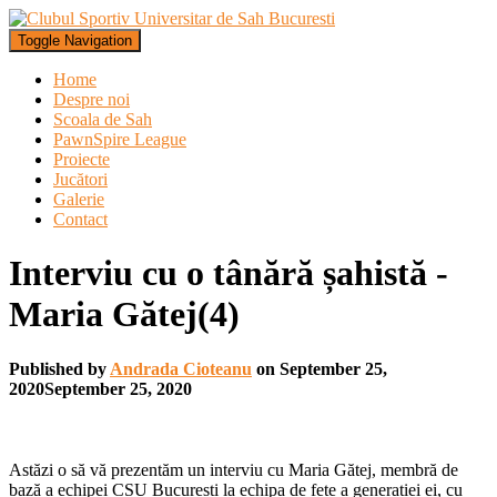
Toggle Navigation
Home
Despre noi
Scoala de Sah
PawnSpire League
Proiecte
Jucători
Galerie
Contact
Interviu cu o tânără șahistă -
Maria Gătej(4)
Published by
Andrada Cioteanu
on
September 25,
2020
September 25, 2020
Astăzi o să vă prezentăm un interviu cu Maria Gătej, membră de
bază a echipei CSU București la echipa de fete a generației ei, cu