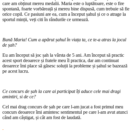
care am obținut mereu medalii. Maria este o luptătoare, este o fire
spontană, foarte vorbăreață și mereu bine dispusă, cum trebuie să fie
orice copil. Ce pasiuni are ea, cum a început șahul și ce o atrage la
sportul minții, veți citi în rândurile ce urmează.
Bună Maria! Cum a apărut șahul în viața ta, ce te-a atras la jocul
de șah?
Eu am început să joc șah la vârsta de 5 ani. Am început să practic
acest sport deoarece și fratele meu îl practica, dar am continuat
deoarece îmi place să găsesc soluții la probleme și șahul se bazează
pe acest lucru.
Ce concurs de șah la care ai participat îți aduce cele mai dragi
amintiri, si de ce?
Cel mai drag concurs de șah pe care l-am jucat a fost primul meu
concurs deoarece îmi amintesc sentimentul pe care l-am avut atunci
când am câștigat, și cât am fost de laudată.