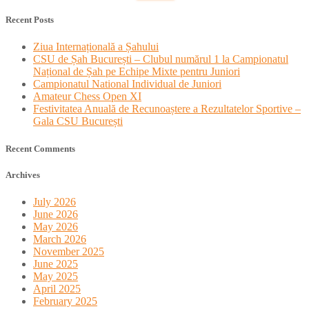
for:
Recent Posts
Ziua Internațională a Șahului
CSU de Șah București – Clubul numărul 1 la Campionatul
Național de Șah pe Echipe Mixte pentru Juniori
Campionatul National Individual de Juniori
Amateur Chess Open XI
Festivitatea Anuală de Recunoaștere a Rezultatelor Sportive –
Gala CSU București
Recent Comments
Archives
July 2026
June 2026
May 2026
March 2026
November 2025
June 2025
May 2025
April 2025
February 2025