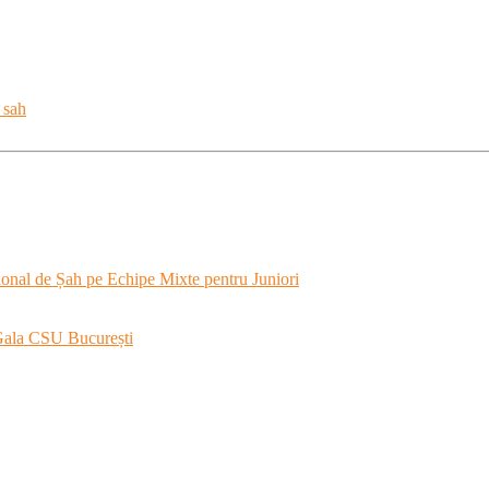
 sah
onal de Șah pe Echipe Mixte pentru Juniori
 Gala CSU București