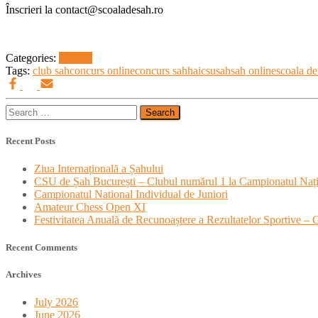
Înscrieri la contact@scoaladesah.ro
Categories:
Noutati
Tags:
club sah
concurs online
concurs sah
haicsu
sah
sah online
scoala de
Search
for:
Recent Posts
Ziua Internațională a Șahului
CSU de Șah București – Clubul numărul 1 la Campionatul Nați
Campionatul National Individual de Juniori
Amateur Chess Open XI
Festivitatea Anuală de Recunoaștere a Rezultatelor Sportive –
Recent Comments
Archives
July 2026
June 2026