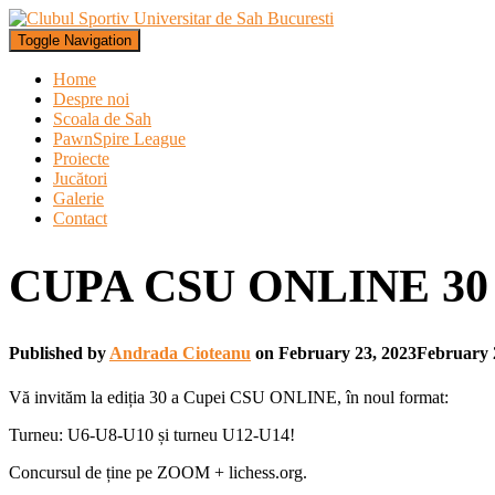
Toggle Navigation
Home
Despre noi
Scoala de Sah
PawnSpire League
Proiecte
Jucători
Galerie
Contact
CUPA CSU ONLINE 30
Published by
Andrada Cioteanu
on
February 23, 2023
February 
Vă invităm la ediția 30 a Cupei CSU ONLINE, în noul format:
Turneu: U6-U8-U10 și turneu U12-U14!
Concursul de ține pe ZOOM + lichess.org.