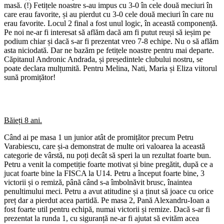
masă. (!) Fetițele noastre s-au impus cu 3-0 în cele două meciuri în
care erau favorite, și au pierdut cu 3-0 cele două meciuri în care nu
erau favorite. Locul 2 final a fost unul logic, în această componență.
Pe noi ne-ar fi interesat să aflăm dacă am fi putut reuși să ieșim pe
podium chiar și dacă s-ar fi prezentat vreo 7-8 echipe. Nu o să aflăm
asta niciodată. Dar ne bazăm pe fetițele noastre pentru mai departe.
Căpitanul Andronic Andrada, și președintele clubului nostru, se
poate declara mulțumită. Pentru Melina, Nati, Maria și Eliza viitorul
sună promițător!
Băieți 8 ani.
Când ai pe masa 1 un junior atât de promițător precum Petru
Varabiescu, care și-a demonstrat de multe ori valoarea la această
categorie de vârstă, nu poți decât să speri la un rezultat foarte bun.
Petru a venit la competiție foarte motivat și bine pregătit, după ce a
jucat foarte bine la FISCA la U14. Petru a început foarte bine, 3
victorii și o remiză, până când s-a îmbolnăvit brusc, înaintea
penultimului meci. Petru a avut atitudine și a ținut să joace cu orice
preț dar a pierdut acea partidă. Pe masa 2, Pană Alexandru-Ioan a
fost foarte util pentru echipă, numai victorii și remize. Dacă s-ar fi
prezentat la runda 1, cu siguranță ne-ar fi ajutat să evităm acea