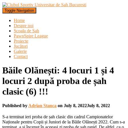
Toggle Navigation
Home
Despre noi
Scoala de Sah
PawnSpire League
Proiecte
Jucători
Galerie
Contact
Băile Olănești: 4 locuri 1 și 4
locuri 2 după proba de șah
clasic (6) !!!
Published by
Adrian Stanca
on
July 8, 2022
July 8, 2022
S-a terminat ieri proba de șah clasic din cadrul Campionatelor
Naționale pentru Copii și Juniori de la Băile Olănești 2022. Cum s-a
terminat, a și început în aceeași zi proba de șah rapid. De altfel, ca o