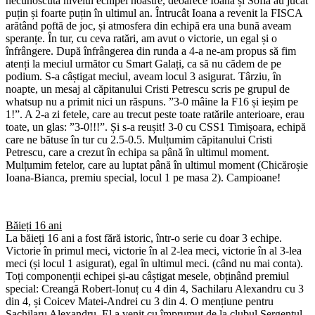
necunoscută nivelul echipei noastre, deoarece Ioana și Sofia au jucat
puțin și foarte puțin în ultimul an. Întrucât Ioana a revenit la FISCA
arătând poftă de joc, și atmosfera din echipă era una bună aveam
speranțe. În tur, cu ceva ratări, am avut o victorie, un egal și o
înfrângere. După înfrângerea din runda a 4-a ne-am propus să fim
atenți la meciul următor cu Smart Galați, ca să nu cădem de pe
podium. S-a câștigat meciul, aveam locul 3 asigurat. Târziu, în
noapte, un mesaj al căpitanului Cristi Petrescu scris pe grupul de
whatsup nu a primit nici un răspuns. ”3-0 mâine la F16 și ieșim pe
1!”. A 2-a zi fetele, care au trecut peste toate ratările anterioare, erau
toate, un glas: ”3-0!!!”. Și s-a reușit! 3-0 cu CSS1 Timișoara, echipă
care ne bătuse în tur cu 2.5-0.5. Mulțumim căpitanului Cristi
Petrescu, care a crezut în echipa sa până în ultimul moment.
Mulțumim fetelor, care au luptat până în ultimul moment (Chicăroșie
Ioana-Bianca, premiu special, locul 1 pe masa 2). Campioane!
Băieți 16 ani
La băieți 16 ani a fost fără istoric, într-o serie cu doar 3 echipe.
Victorie în primul meci, victorie în al 2-lea meci, victorie în al 3-lea
meci (și locul 1 asigurat), egal în ultimul meci. (când nu mai conta).
Toți componenții echipei și-au câștigat mesele, obținând premiul
special: Creangă Robert-Ionuț cu 4 din 4, Sachilaru Alexandru cu 3
din 4, și Coicev Matei-Andrei cu 3 din 4. O mențiune pentru
Sachilaru Alexandru. El a venit cu împrumut de la clubul Sergentul