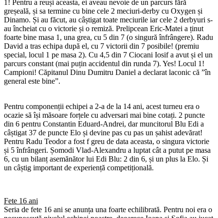
1! Pentru a reuși aceasta, ei aveau nevoie de un parcurs fără
greșeală, și sa termine cu bine cele 2 meciuri-derby cu Oxygen și
Dinamo. Și au făcut, au câștigat toate meciurile iar cele 2 derbyuri s-
au încheiat cu o victorie și o remiză. Prelipcean Eric-Matei a ținut
foarte bine masa 1, una grea, cu 5 din 7 (o singură înfrângere). Radu
David a tras echipa după el, cu 7 victorii din 7 posibile! (premiu
special, locul 1 pe masa 2). Cu 4,5 din 7 Ciocani Iosif a avut și el un
parcurs constant (mai puțin accidentul din runda 7). Yes! Locul 1!
Campioni! Căpitanul Dinu Dumitru Daniel a declarat laconic că ”în
general este bine”.
Pentru componenții echipei a 2-a de la 14 ani, acest turneu era o
ocazie să își măsoare forțele cu adversari mai bine cotați. 2 puncte
din 6 pentru Constantin Eduard-Andrei, dar muncitorul Blu Edi a
câștigat 37 de puncte Elo și devine pas cu pas un șahist adevărat!
Pentru Radu Teodor a fost f greu de data aceasta, o singura victorie
și 5 înfrângeri. Șomodi Vlad-Alexandru a luptat cât a putut pe masa
6, cu un bilanț asemănător lui Edi Blu: 2 din 6, și un plus la Elo. Și
un câștig important de experiență competițională.
Fete 16 ani
Seria de fete 16 ani se anunța una foarte echilibrată. Pentru noi era o