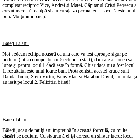
completat reciproc Vice, Andrei și Matei. Căpitanul Cristi Petrescu a
crezut mereu în echipă și a încurajat-o permanent. Locul 2 este unul
bun. Mulțumim băieți!
Băieți 12 ani.
Noi vedeam echipa noastră ca una care va ieși aproape sigur pe
podium (într-o competiție cu 6 echipe la start), dar care ar putea să
lupte și pentru locul 1 dacă este în formă. Chiar daca nu a fost locul
1, rezultatul este unul foarte bun. Protagonistii acestei grupe sunt
Dănilă Tudor, Savu Victor, Bibiș Vlad și Harabor David, au luptat și
au iesit pe locul 2. Felicitări băieți!
Băieți 14 ani.
Băieții jucau de mulți ani împreună în această formulă, cu multe
clasări pe podium. Cu siguranță ei iși doreau un singur lucru: locul