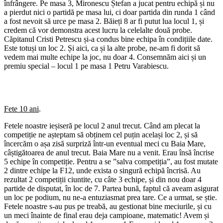
înfrângere. Pe masa 3, Mironescu Ștefan a jucat pentru echipă și nu
a pierdut nici o partidă pe masa lui, ci doar partida din runda 1 când
a fost nevoit să urce pe masa 2. Băieți 8 ar fi putut lua locul 1, și
credem că vor demonstra acest lucru la celelalte două probe.
Căpitanul Cristi Petrescu și-a condus bine echipa în condițiile date.
Este totuși un loc 2. Și aici, ca și la alte probe, ne-am fi dorit să
vedem mai multe echipe la joc, nu doar 4. Consemnăm aici și un
premiu special – locul 1 pe masa 1 Petru Varabiescu.
Fete 10 ani
.
Fetele noastre ieșiseră pe locul 2 anul trecut. Când am plecat la
competiție ne așteptam să obținem cel puțin același loc 2, și să
încercăm o așa zisă surpriză într-un eventual meci cu Baia Mare,
câștigătoarea de anul trecut. Baia Mare nu a venit. Erau însă încrise
5 echipe în competiție. Pentru a se ”salva competiția”, au fost mutate
2 dintre echipe la F12, unde exista o singură echipă încrisă. Au
rezultat 2 competiții ciuntite, cu câte 3 echipe, și din nou doar 4
partide de disputat, în loc de 7. Partea bună, faptul că aveam asigurat
un loc pe podium, nu ne-a entuziasmat prea tare. Ce a urmat, se știe.
Fetele noastre s-au pus pe treabă, au gestionat bine meciurile, și cu
un meci înainte de final erau deja campioane, matematic! Avem și