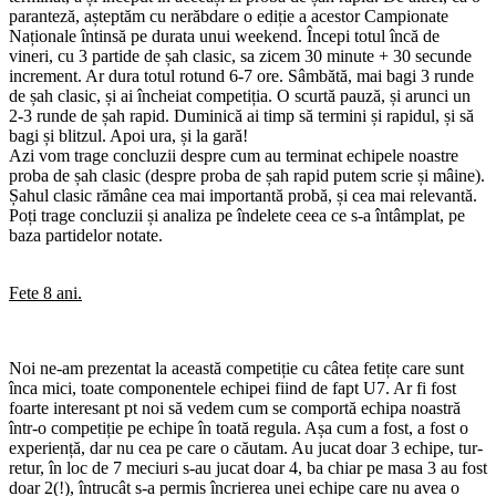
paranteză, așteptăm cu nerăbdare o ediție a acestor Campionate
Naționale întinsă pe durata unui weekend. Începi totul încă de
vineri, cu 3 partide de șah clasic, sa zicem 30 minute + 30 secunde
increment. Ar dura totul rotund 6-7 ore. Sâmbătă, mai bagi 3 runde
de șah clasic, și ai încheiat competiția. O scurtă pauză, și arunci un
2-3 runde de șah rapid. Duminică ai timp să termini și rapidul, și să
bagi și blitzul. Apoi ura, și la gară!
Azi vom trage concluzii despre cum au terminat echipele noastre
proba de șah clasic (despre proba de șah rapid putem scrie și mâine).
Șahul clasic rămâne cea mai importantă probă, și cea mai relevantă.
Poți trage concluzii și analiza pe îndelete ceea ce s-a întâmplat, pe
baza partidelor notate.
Fete 8 ani.
Noi ne-am prezentat la această competiție cu câtea fetițe care sunt
înca mici, toate componentele echipei fiind de fapt U7. Ar fi fost
foarte interesant pt noi să vedem cum se comportă echipa noastră
într-o competiție pe echipe în toată regula. Așa cum a fost, a fost o
experiență, dar nu cea pe care o căutam. Au jucat doar 3 echipe, tur-
retur, în loc de 7 meciuri s-au jucat doar 4, ba chiar pe masa 3 au fost
doar 2(!), întrucât s-a permis încrierea unei echipe care nu avea o