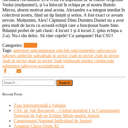
Vaslui (mulțumim!), și l-a înlocuit în echipa pe al nostru Butolo
Mircea, absent motivat anul acesta. Alexandru s-a integrat imediat în
colectivul nostru, fiind un tip liniștit și serios. A fost exact ce aveam
nevoie. Mulțumim, Alex! Căpitanul Dinu Dumitru Daniel nu a avut
prea mult de lucru cu această echipă care a funcționat foarte bine.
Bilanțul probei de șah clasic: 4 locuri 1 și 4 locuri 2. (plus echipa a
2-a). Nu-i rău deloc. Să vine cupele! Cu șampanie! Hai CSU!
Categories:
Noutati
Tags:
antrenori sah
campionat sah
club sah
competitie sah
concurs
sah
curs sah
lectie sah
sah
sah in sector 1
sah in sector 2
sah in sector
3
sah in sector 4
sah in sector 5
sah online
sah pentru copii
scoala
sah
turneu sah
www.scoaladesah.ro
Search
for:
Recent Posts
Ziua Internațională a Șahului
CSU de Șah București – Clubul numărul 1 la Campionatul
Național de Șah pe Echipe Mixte pentru Juniori
Campionatul National Individual de Juniori
Amateur Chess Open XI