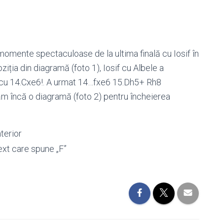
momente spectaculoase de la ultima finală cu Iosif în
ziția din diagramă (foto 1), Iosif cu Albele a
t cu 14.Cxe6!. A urmat 14…fxe6 15.Dh5+ Rh8
 încă o diagramă (foto 2) pentru încheierea
.