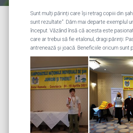
Sunt mulți părinți care își retrag copiii din șa
sunt rezultate”. Dăm mai departe exemplul un
început. Văzând însă că acesta este pasionat d
care ar trebui să fie etalonul, dragi părinți: 
antrenează și joacă. Beneficiile oricum sunt 