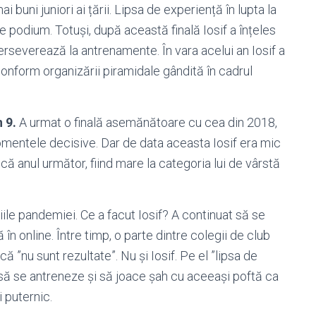
ai buni juniori ai țării. Lipsa de experiență în lupta la
de podium. Totuși, după această finală Iosif a înțeles
erseverează la antrenamente. În vara acelui an Iosif a
conform organizării piramidale gândită în cadrul
 9.
A urmat o finală asemănătoare cu cea din 2018,
mentele decisive. Dar de data aceasta Iosif era mic
că anul următor, fiind mare la categoria lui de vârstă
țiile pandemiei. Ce a facut Iosif? A continuat să se
 online. Între timp, o parte dintre colegii de club
ă ”nu sunt rezultate”. Nu și Iosif. Pe el ”lipsa de
t să se antreneze și să joace șah cu aceeași poftă ca
i puternic.