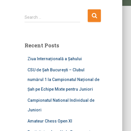
S
Search …
e
a
r
c
Recent Posts
h
f
Ziua Internațională a Șahului
o
r
CSU de Șah București – Clubul
:
numărul 1 la Campionatul Național de
Șah pe Echipe Mixte pentru Juniori
Campionatul National Individual de
Juniori
Amateur Chess Open XI