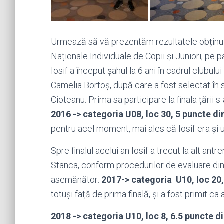
Urmează să vă prezentăm rezultatele obținute
Naționale Individuale de Copii și Juniori, pe pa
Iosif a început șahul la 6 ani în cadrul clubulu
Camelia Bortoș, după care a fost selectat în 
Cioteanu. Prima sa participare la finala țării s-a
2016 -> categoria U08, loc 30, 5 puncte di
pentru acel moment, mai ales că Iosif era și 
Spre finalul acelui an Iosif a trecut la alt an
Stanca, conform procedurilor de evaluare din 
asemănător:
2017-> categoria U10, loc 20,
totuși față de prima finală, și a fost primit c
2018 -> categoria U10, loc 8, 6.5 puncte di