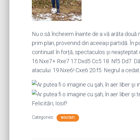
Nu o să încheiem înainte de a vă arăta două 
prim plan, provenind din aceeași partidă. În po
continuat în forță, spectaculos și neaștepta
16.Nxe7+ Rxe7 17.Dxd5 Cc5 18. Nf5 Dd7. Dăm
atacului: 19.Nxe6! Cxe6 20.f5. Negrul a cedat
Felicitări, Iosif!
Categories:
NOUTATI