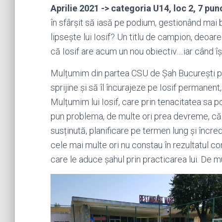
Aprilie 2021 -> categoria U14, loc 2, 7 pun
în sfârșit să iasă pe podium, gestionând mai 
lipsește lui Iosif? Un titlu de campion, deoa
că Iosif are acum un nou obiectiv….iar când își
Mulțumim din partea CSU de Șah București părinț
sprijine și să îl încurajeze pe Iosif permanent
Mulțumim lui Iosif, care prin tenacitatea sa p
pun problema, de multe ori prea devreme, că ”
susținută, planificare pe termen lung și încrede
cele mai multe ori nu constau în rezultatul con
care le aduce șahul prin practicarea lui. De m