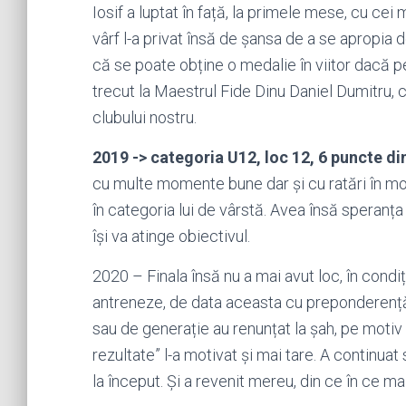
Iosif a luptat în față, la primele mese, cu cei m
vârf l-a privat însă de șansa de a se apropia 
că se poate obține o medalie în viitor dacă p
trecut la Maestrul Fide Dinu Daniel Dumitru, 
clubului nostru.
2019 -> categoria U12, loc 12, 6 puncte din
cu multe momente bune dar și cu ratări în mo
în categoria lui de vârstă. Avea însă speranța 
își va atinge obiectivul.
2020 – Finala însă nu a mai avut loc, în condi
antreneze, de data aceasta cu preponderență în
sau de generație au renunțat la șah, pe motiv c
rezultate” l-a motivat și mai tare. A continua
la început. Și a revenit mereu, din ce în ce ma