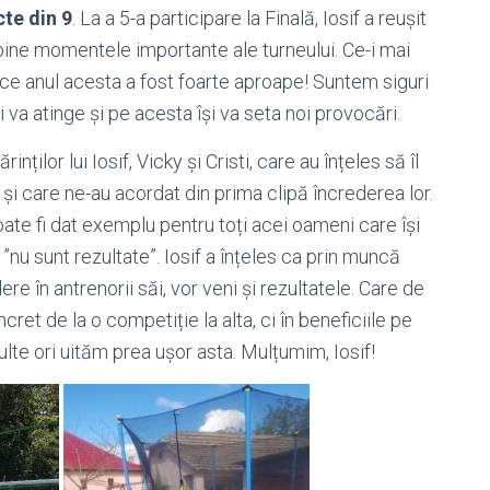
cte din 9
. La a 5-a participare la Finală, Iosif a reușit
bine momentele importante ale turneului. Ce-i mai
rece anul acesta a fost foarte aproape! Suntem siguri
 va atinge și pe acesta își va seta noi provocări.
ilor lui Iosif, Vicky și Cristi, care au înțeles să îl
, și care ne-au acordat din prima clipă încrederea lor.
oate fi dat exemplu pentru toți acei oameni care își
nu sunt rezultate”. Iosif a înțeles ca prin muncă
re în antrenorii săi, vor veni și rezultatele. Care de
cret de la o competiție la alta, ci în beneficiile pe
ulte ori uităm prea ușor asta. Mulțumim, Iosif!