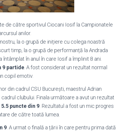
 de către sportivul Ciocani Iosif la Campionatele
rcursul anilor.
i nostru, la o grupă de inițiere cu colega noastră
scurt timp, la o grupă de performanță la Andrada
 întâmplat în anul în care Iosif a împlinit 8 ani.
n 9 partide
. A fost considerat un rezultat normal
un copil emotiv.
trenor din cadrul CSU București, maestrul Adrian
cadrul clubului. Finala următoare a avut un rezultat
 5.5 puncte din 9
. Rezultatul a fost un mic progres
a atare de către toată lumea.
n 9
. A urmat o finală a țării în care pentru prima dată