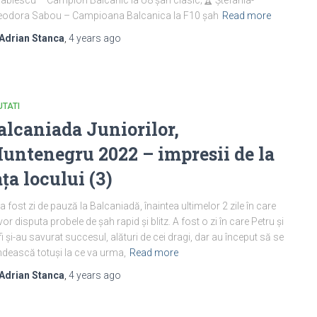
eodora Sabou – Campioana Balcanica la F10 șah
Read more
Adrian Stanca
,
4 years
ago
TATI
alcaniada Juniorilor,
untenegru 2022 – impresii de la
ața locului (3)
i a fost zi de pauză la Balcaniadă, înaintea ultimelor 2 zile în care
vor disputa probele de șah rapid și blitz. A fost o zi în care Petru și
fi și-au savurat succesul, alături de cei dragi, dar au început să se
dească totuși la ce va urma,
Read more
Adrian Stanca
,
4 years
ago