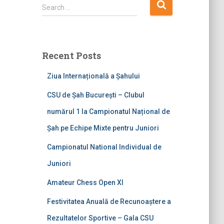
S
Search …
e
a
r
c
Recent Posts
h
f
Ziua Internațională a Șahului
o
r
CSU de Șah București – Clubul
:
numărul 1 la Campionatul Național de
Șah pe Echipe Mixte pentru Juniori
Campionatul National Individual de
Juniori
Amateur Chess Open XI
Festivitatea Anuală de Recunoaștere a
Rezultatelor Sportive – Gala CSU