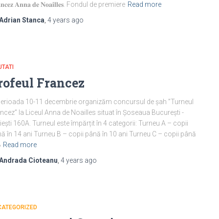
𝐚𝐧𝐜𝐞𝐳 𝐀𝐧𝐧𝐚 𝐝𝐞 𝐍𝐨𝐚𝐢𝐥𝐥𝐞𝐬. Fondul de premiere
Read more
Adrian Stanca
,
4 years
ago
TATI
rofeul Francez
perioada 10-11 decembrie organizăm concursul de șah ”Turneul
ncez” la Liceul Anna de Noailles situat în Șoseaua București -
iești 160A. Turneul este împărțit în 4 categorii: Turneu A – copii
ă în 14 ani Turneu B – copii până în 10 ani Turneu C – copii până
8
Read more
Andrada Cioteanu
,
4 years
ago
CATEGORIZED