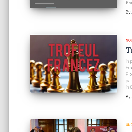
𝐅𝐫
By
NOU
T
În 
Fra
Plo
pân
în 
By
UN