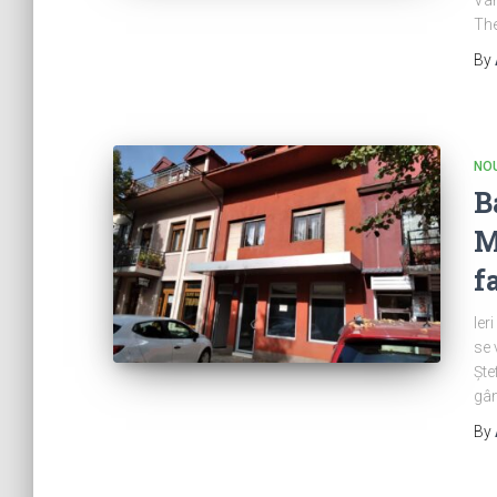
Th
By
NOU
B
M
f
Ier
se 
Ște
gân
By