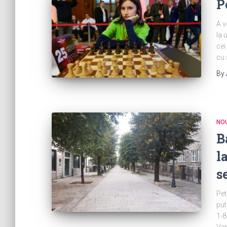
P
A v
la 
cei
cu 
By
NOU
B
l
s
Pet
put
1-8
Var