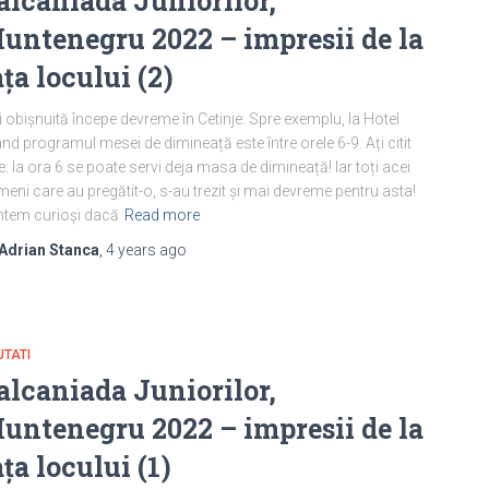
alcaniada Juniorilor,
untenegru 2022 – impresii de la
ața locului (2)
i obișnuită începe devreme în Cetinje. Spre exemplu, la Hotel
nd programul mesei de dimineață este între orele 6-9. Ați citit
e: la ora 6 se poate servi deja masa de dimineață! Iar toți acei
eni care au pregătit-o, s-au trezit și mai devreme pentru asta!
tem curioși dacă
Read more
Adrian Stanca
,
4 years
ago
TATI
alcaniada Juniorilor,
untenegru 2022 – impresii de la
ața locului (1)