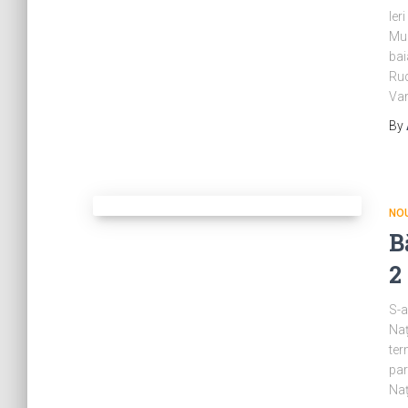
Ier
Mun
bai
Rud
Var
By
NOU
B
2
S-a
Naț
ter
par
Naț