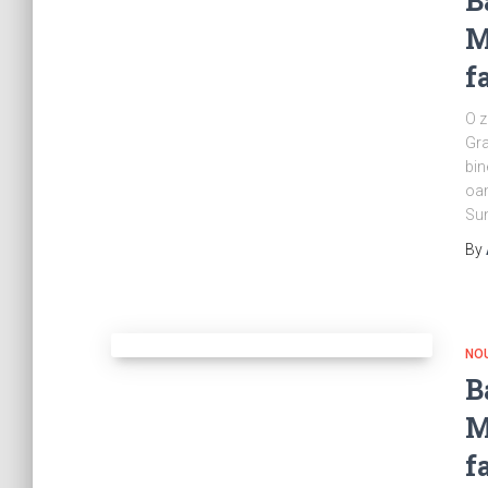
B
M
f
O z
Gra
bin
oam
Sun
By
NOU
B
M
f