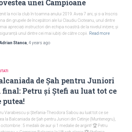
ovestea unei Campioane
enit la noi la club în toamna anului 2019. Avea 7 ani, și s-a înscris
una din grupele de începători ale lui Claudiu Cioteanu, unul dintre
 mai apreciați instructori din echipa noastră de la nivelul inițere, și
siguranță unul dintre cei mai iubiți de către copii.
Read more
Adrian Stanca
,
4 years
ago
TATI
alcaniada de Șah pentru Juniori
a final: Petru și Ștefi au luat tot ce
e putea!
ru Varabiescu și Ștefania-Theodora Sabou au luat tot ce se
ea la Balcaniada de Șah pentru Juniori din Cetinje (Muntenegru),
 octombrie : 5 medalii de aur și 1 medalie de argint! 🏆 Petru
abiescu – Campion Balcanic la U8 șah clasic;🏆 Ștefania-