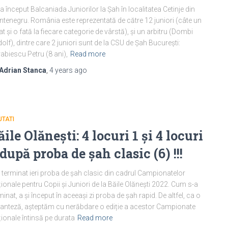
i a început Balcaniada Juniorilor la Șah în localitatea Cetinje din
tenegru. România este reprezentată de către 12 juniori (câte un
at și o fată la fiecare categorie de vârstă), și un arbitru (Dombi
olf), dintre care 2 juniori sunt de la CSU de Șah București:
abiescu Petru (8 ani),
Read more
Adrian Stanca
,
4 years
ago
TATI
ăile Olănești: 4 locuri 1 și 4 locuri
 după proba de șah clasic (6) !!!
 terminat ieri proba de șah clasic din cadrul Campionatelor
ionale pentru Copii și Juniori de la Băile Olănești 2022. Cum s-a
minat, a și început în aceeași zi proba de șah rapid. De altfel, ca o
anteză, așteptăm cu nerăbdare o ediție a acestor Campionate
ionale întinsă pe durata
Read more