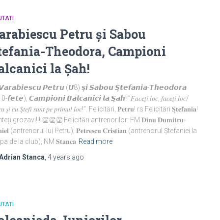
TATI
arabiescu Petru și Sabou
tefania-Theodora, Campioni
alcanici la Șah!
𝙖𝙧𝙖𝙗𝙞𝙚𝙨𝙘𝙪 𝙋𝙚𝙩𝙧𝙪 (𝙐8) 𝙨̦𝙞 𝙎𝙖𝙗𝙤𝙪 𝙎̦𝙩𝙚𝙛𝙖𝙣𝙞𝙖-𝙏𝙝𝙚𝙤𝙙𝙤𝙧𝙖
-𝙛𝙚𝙩𝙚), 𝘾𝙖𝙢𝙥𝙞𝙤𝙣𝙞 𝘽𝙖𝙡𝙘𝙖𝙣𝙞𝙘𝙞 𝙡𝙖 𝙎̦𝙖𝙝! ”𝐹𝑎𝑐𝑒𝑡̦𝑖 𝑙𝑜𝑐, 𝑓𝑎𝑐𝑒𝑡̦𝑖 𝑙𝑜𝑐/
𝑟𝑢 𝑠̦𝑖 𝑐𝑢 𝑆̦𝑡𝑒𝑓𝑖 𝑠𝑢𝑛𝑡 𝑝𝑒 𝑝𝑟𝑖𝑚𝑢𝑙 𝑙𝑜𝑐!”. Felicitări, 𝐏𝐞𝐭𝐫𝐮! rs Felicitări 𝐒̦𝐭𝐞𝐟𝐚𝐧𝐢𝐚!
eți grozavi!!! 👏👏👏 Felicitări antrenorilor: FM 𝐃𝐢𝐧𝐮 𝐃𝐮𝐦𝐢𝐭𝐫𝐮-
𝐧𝐢𝐞𝐥 (antrenorul lui Petru); 𝐏𝐞𝐭𝐫𝐞𝐬𝐜𝐮 𝐂𝐫𝐢𝐬𝐭𝐢𝐚𝐧 (antrenorul Ștefaniei la
a de la club), NM 𝐒𝐭𝐚𝐧𝐜𝐚
Read more
Adrian Stanca
,
4 years
ago
TATI