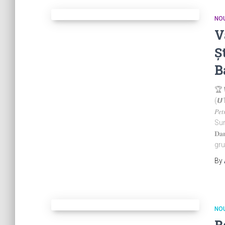
NOU
V
Ș
B
🏆 
(𝙐10
𝑃𝑒𝑡
Sunt
𝐃𝐚
grup
By
NOU