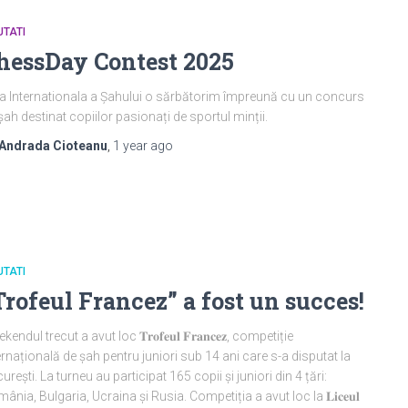
TATI
hessDay Contest 2025
a Internationala a Șahului o sărbătorim împreună cu un concurs
șah destinat copiilor pasionați de sportul minții.
Andrada Cioteanu
,
1 year
ago
TATI
Trofeul Francez” a fost un succes!
endul trecut a avut loc 𝐓𝐫𝐨𝐟𝐞𝐮𝐥 𝐅𝐫𝐚𝐧𝐜𝐞𝐳, competiție
ernațională de șah pentru juniori sub 14 ani care s-a disputat la
urești. La turneu au participat 165 copii și juniori din 4 țări:
ânia, Bulgaria, Ucraina și Rusia. Competiția a avut loc la 𝐋𝐢𝐜𝐞𝐮𝐥