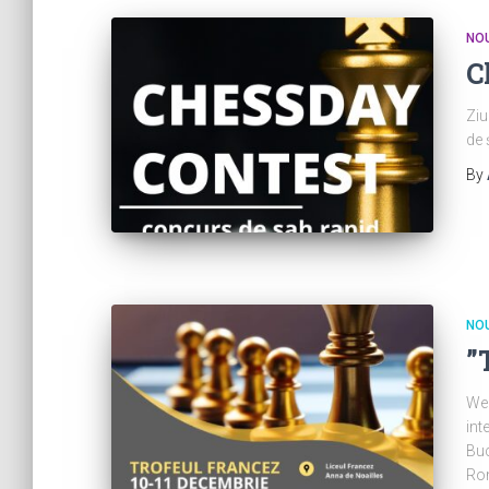
NOU
C
Ziu
de 
By
NOU
”
Week
int
Buc
Rom