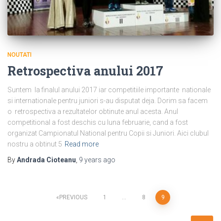
NOUTATI
Retrospectiva anului 2017
Suntem la finalul anului 2017 iar competitiile importante nationale
si internationale pentru juniori s-au disputat deja. Dorim sa facem
o retrospectiva a rezultatelor obtinute anul acesta. Anul
competitional a fost deschis cu luna februarie, cand a fost
organizat Campionatul National pentru Copii si Juniori. Aici clubul
nostru a obtinut 5
Read more
By
Andrada Cioteanu
,
9 years
ago
Posts
PREVIOUS
1
…
8
9