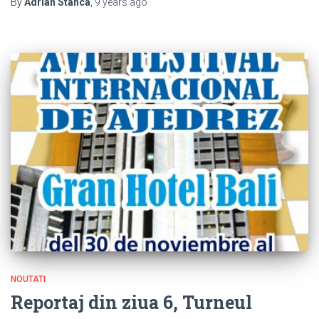
By
Adrian Stanca
,
9 years
ago
NOUTATI
Reportaj din ziua 6, Turneul