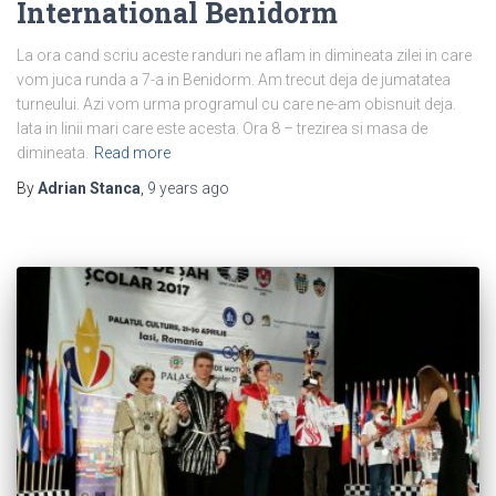
International Benidorm
La ora cand scriu aceste randuri ne aflam in dimineata zilei in care
vom juca runda a 7-a in Benidorm. Am trecut deja de jumatatea
turneului. Azi vom urma programul cu care ne-am obisnuit deja.
Iata in linii mari care este acesta. Ora 8 – trezirea si masa de
dimineata.
Read more
By
Adrian Stanca
,
9 years
ago