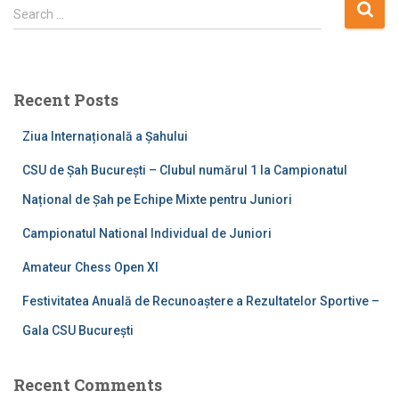
pagination
S
Search …
e
a
r
c
Recent Posts
h
f
Ziua Internațională a Șahului
o
r
CSU de Șah București – Clubul numărul 1 la Campionatul
:
Național de Șah pe Echipe Mixte pentru Juniori
Campionatul National Individual de Juniori
Amateur Chess Open XI
Festivitatea Anuală de Recunoaștere a Rezultatelor Sportive –
Gala CSU București
Recent Comments