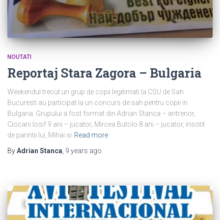
NOUTATI
Reportaj Stara Zagora – Bulgaria
Weekendul trecut un grup de copii legitimati la CSU de Sah
Bucuresti au participat la un concurs de sah pentru copii in
Bulgaria. Grupului a fost format din Adrian Stanca – antrenor,
Ciocani Iosif 9 ani – jucator, Mircea Butolo 8 ani – jucator, insotit
de parintii lui, Mihai si
Read more
By
Adrian Stanca
,
9 years
ago