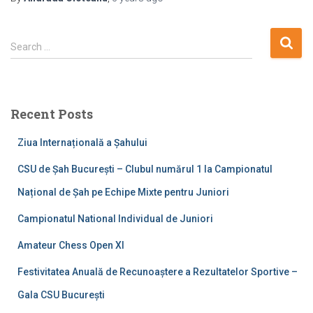
S
Search …
e
a
r
c
Recent Posts
h
f
Ziua Internațională a Șahului
o
r
CSU de Șah București – Clubul numărul 1 la Campionatul
:
Național de Șah pe Echipe Mixte pentru Juniori
Campionatul National Individual de Juniori
Amateur Chess Open XI
Festivitatea Anuală de Recunoaștere a Rezultatelor Sportive –
Gala CSU București