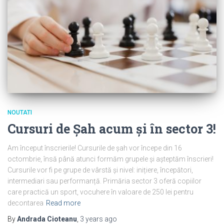
NOUTATI
Cursuri de Șah acum și în sector 3!
Am început înscrierile! Cursurile de șah vor începe din 16
octombrie, însă până atunci formăm grupele și așteptăm înscrieri!
Cursurile vor fi pe grupe de vârstă și nivel: inițiere, începători,
intermediari sau performanță. Primăria sector 3 oferă copiilor
care practică un sport, vocuhere în valoare de 250 lei pentru
decontarea
Read more
By
Andrada Cioteanu
,
3 years
ago