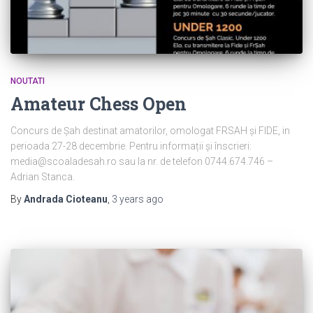
NOUTATI
Amateur Chess Open
Concurs de Șah destinat amatorilor, omologat FRSAH și FIDE, in
perioada 27-28 decembrie. Pentru informații și înscrieri:
media@scoaladesah.ro sau la nr. de telefon 0744.674.746 –
Adrian Stanca.
By
Andrada Cioteanu
,
3 years
ago