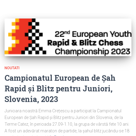
NOUTATI
Campionatul European de Șah
Rapid și Blitz pentru Juniori,
Slovenia, 2023
Junioara noastră Emma Crețescu a participat la Campionatul
European de Șah Rapid și Blitz pentru Juniori din Slovenia, de la
Terme Catez, în perioada 27.09-1.10, la grupa de vârstă fete 10 ani.
A fost un adevărat maraton de partide, la șahul blitz jucându-se 18