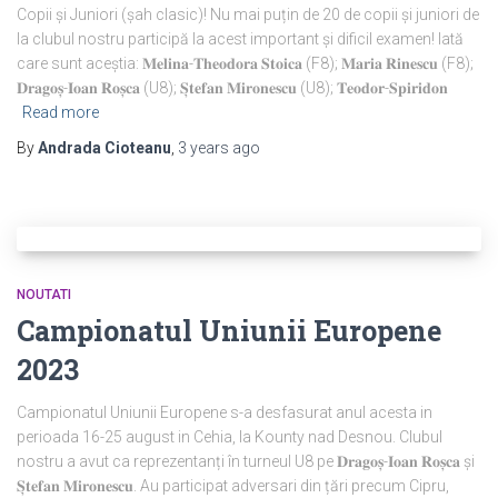
Copii și Juniori (șah clasic)! Nu mai puțin de 20 de copii și juniori de
la clubul nostru participă la acest important și dificil examen! Iată
care sunt aceștia: 𝐌𝐞𝐥𝐢𝐧𝐚-𝐓𝐡𝐞𝐨𝐝𝐨𝐫𝐚 𝐒𝐭𝐨𝐢𝐜𝐚 (F8); 𝐌𝐚𝐫𝐢𝐚 𝐑𝐢𝐧𝐞𝐬𝐜𝐮 (F8);
𝐃𝐫𝐚𝐠𝐨𝐬̦-𝐈𝐨𝐚𝐧 𝐑𝐨𝐬̦𝐜𝐚 (U8); 𝐒̦𝐭𝐞𝐟𝐚𝐧 𝐌𝐢𝐫𝐨𝐧𝐞𝐬𝐜𝐮 (U8); 𝐓𝐞𝐨𝐝𝐨𝐫-𝐒𝐩𝐢𝐫𝐢𝐝𝐨𝐧
Read more
By
Andrada Cioteanu
,
3 years
ago
NOUTATI
Campionatul Uniunii Europene
2023
Campionatul Uniunii Europene s-a desfasurat anul acesta in
perioada 16-25 august in Cehia, la Kounty nad Desnou. Clubul
nostru a avut ca reprezentanți în turneul U8 pe 𝐃𝐫𝐚𝐠𝐨𝐬̦-𝐈𝐨𝐚𝐧 𝐑𝐨𝐬̦𝐜𝐚 și
𝐒̦𝐭𝐞𝐟𝐚𝐧 𝐌𝐢𝐫𝐨𝐧𝐞𝐬𝐜𝐮. Au participat adversari din țări precum Cipru,