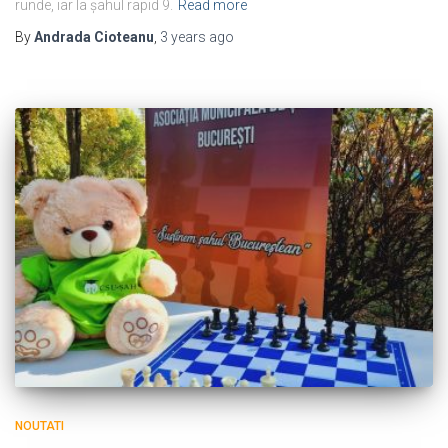
runde, iar la șahul rapid 9.
Read more
By
Andrada Cioteanu
,
3 years
ago
NOUTATI