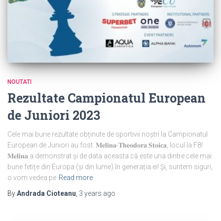
NOUTATI
Rezultate Campionatul European
de Juniori 2023
Cele mai bune rezultate obținute de sportivii noștri la Campionatul
European de Juniori au fost: 𝐌𝐞𝐥𝐢𝐧𝐚-𝐓𝐡𝐞𝐨𝐝𝐨𝐫𝐚 𝐒𝐭𝐨𝐢𝐜𝐚, locul la F8!
𝐌𝐞𝐥𝐢𝐧𝐚 a demonstrat și de data aceasta că este una dintre cele mai
bune fetițe din Europa (și din lume) în generația ei! Și, suntem siguri,
o vom vedea pe
Read more
By
Andrada Cioteanu
,
3 years
ago