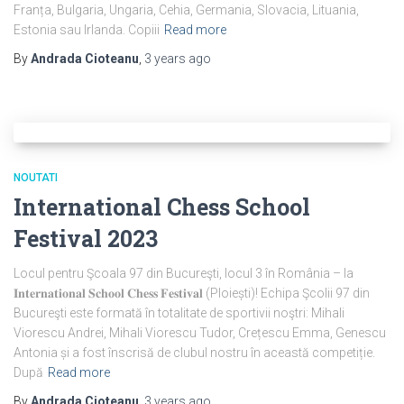
Franța, Bulgaria, Ungaria, Cehia, Germania, Slovacia, Lituania,
Estonia sau Irlanda. Copiii
Read more
By
Andrada Cioteanu
,
3 years
ago
NOUTATI
International Chess School
Festival 2023
Locul pentru Şcoala 97 din Bucureşti, locul 3 în România – la
𝐈𝐧𝐭𝐞𝐫𝐧𝐚𝐭𝐢𝐨𝐧𝐚𝐥 𝐒𝐜𝐡𝐨𝐨𝐥 𝐂𝐡𝐞𝐬𝐬 𝐅𝐞𝐬𝐭𝐢𝐯𝐚𝐥 (Ploiești)! Echipa Şcolii 97 din
Bucureşti este formată în totalitate de sportivii noştri: Mihali
Viorescu Andrei, Mihali Viorescu Tudor, Crețescu Emma, Genescu
Antonia și a fost înscrisă de clubul nostru în această competiție.
După
Read more
By
Andrada Cioteanu
,
3 years
ago