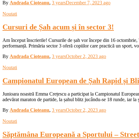
By
Andrada Cioteanu
,
3 years
December 7, 2023
ago
Noutati
Cursuri de Șah acum și în sector 3!
Am început înscrierile! Cursurile de șah vor începe din 16 octombrie, în
performanță. Primăria sector 3 oferă copiilor care practică un sport, v
By
Andrada Cioteanu
,
3 years
October 2, 2023
ago
Noutati
Campionatul European de Șah Rapid și Blit
Junioara noastră Emma Crețescu a participat la Campionatul European d
adevărat maraton de partide, la șahul blitz jucându-se 18 runde, iar la 
By
Andrada Cioteanu
,
3 years
October 2, 2023
ago
Noutati
Săptămâna Europeană a Sportului – Street