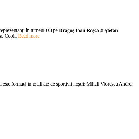
 turneul U8 pe 𝐃𝐫𝐚𝐠𝐨𝐬̦-𝐈𝐨𝐚𝐧 𝐑𝐨𝐬̦𝐜𝐚 și 𝐒̦𝐭𝐞𝐟𝐚𝐧
da. Copiii
Read more
ucureşti este formată în totalitate de sportivii noştri: Mihali Viorescu Andrei,