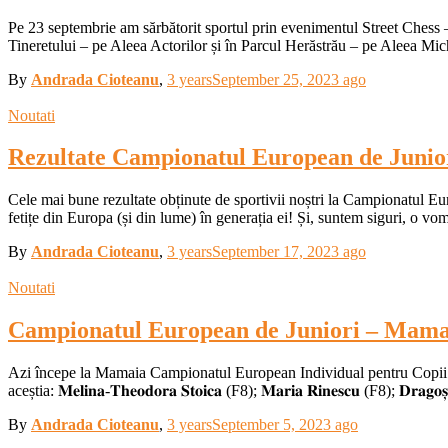
Pe 23 septembrie am sărbătorit sportul prin evenimentul Street Chess
Tineretului – pe Aleea Actorilor și în Parcul Herăstrău – pe Aleea Mi
By
Andrada Cioteanu
,
3 years
September 25, 2023
ago
Noutati
Rezultate Campionatul European de Junio
Cele mai bune rezultate obținute de sportivii noștri la Campionatul European d
fetițe din Europa (și din lume) în generația ei! Și, suntem siguri, o v
By
Andrada Cioteanu
,
3 years
September 17, 2023
ago
Noutati
Campionatul European de Juniori – Mama
Azi începe la Mamaia Campionatul European Individual pentru Copii și Ju
aceștia: 𝐌𝐞𝐥𝐢𝐧𝐚-𝐓𝐡𝐞𝐨𝐝𝐨𝐫𝐚 𝐒𝐭𝐨𝐢𝐜𝐚 (F8); 𝐌𝐚𝐫𝐢𝐚 𝐑𝐢𝐧𝐞𝐬𝐜𝐮 (F8); 𝐃𝐫𝐚𝐠𝐨𝐬̦-
By
Andrada Cioteanu
,
3 years
September 5, 2023
ago