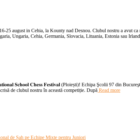
ugust in Cehia, la Kounty nad Desnou. Clubul nostru a avut ca reprezentanți în
, Bulgaria, Ungaria, Cehia, Germania, Slovacia, Lituania, Estonia sau Irlan
𝐧𝐚𝐥 𝐒𝐜𝐡𝐨𝐨𝐥 𝐂𝐡𝐞𝐬𝐬 𝐅𝐞𝐬𝐭𝐢𝐯𝐚𝐥 (Ploiești)! Echipa Şcolii 97 din B
risă de clubul nostru în această competiție. După
Read more
onal de Șah pe Echipe Mixte pentru Juniori