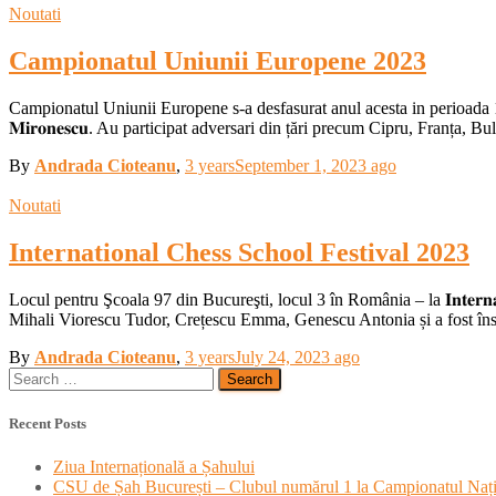
Noutati
Campionatul Uniunii Europene 2023
Campionatul Uniunii Europene s-a desfasurat anul acesta in perioada 16-25 a
𝐌𝐢𝐫𝐨𝐧𝐞𝐬𝐜𝐮. Au participat adversari din țări precum Cipru, Franța
By
Andrada Cioteanu
,
3 years
September 1, 2023
ago
Noutati
International Chess School Festival 2023
Locul pentru Şcoala 97 din Bucureşti, locul 3 în România – la 𝐈𝐧𝐭𝐞𝐫𝐧𝐚𝐭𝐢
Mihali Viorescu Tudor, Crețescu Emma, Genescu Antonia și a fost însc
By
Andrada Cioteanu
,
3 years
July 24, 2023
ago
Search
for:
Recent Posts
Ziua Internațională a Șahului
CSU de Șah București – Clubul numărul 1 la Campionatul Nați