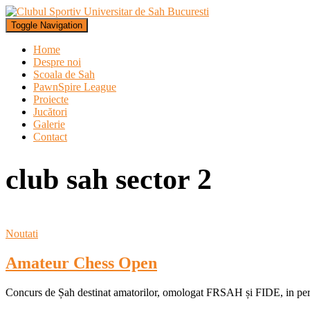
Toggle Navigation
Home
Despre noi
Scoala de Sah
PawnSpire League
Proiecte
Jucători
Galerie
Contact
club sah sector 2
Noutati
Amateur Chess Open
Concurs de Șah destinat amatorilor, omologat FRSAH și FIDE, in perio