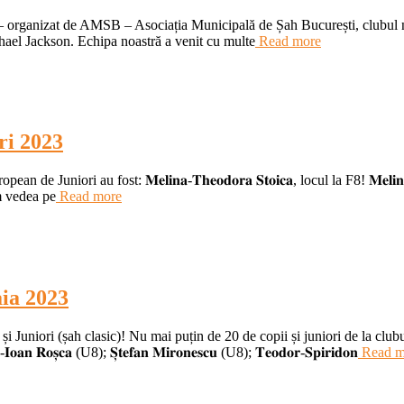
 – organizat de AMSB – Asociația Municipală de Șah București, clubul n
chael Jackson. Echipa noastră a venit cu multe
Read more
ri 2023
e Juniori au fost: 𝐌𝐞𝐥𝐢𝐧𝐚-𝐓𝐡𝐞𝐨𝐝𝐨𝐫𝐚 𝐒𝐭𝐨𝐢𝐜𝐚, locul la F8! 𝐌𝐞
om vedea pe
Read more
ia 2023
niori (șah clasic)! Nu mai puțin de 20 de copii și juniori de la clubul 
𝐈𝐨𝐚𝐧 𝐑𝐨𝐬̦𝐜𝐚 (U8); 𝐒̦𝐭𝐞𝐟𝐚𝐧 𝐌𝐢𝐫𝐨𝐧𝐞𝐬𝐜𝐮 (U8); 𝐓𝐞𝐨𝐝𝐨𝐫-𝐒𝐩𝐢𝐫𝐢𝐝𝐨𝐧
Read m