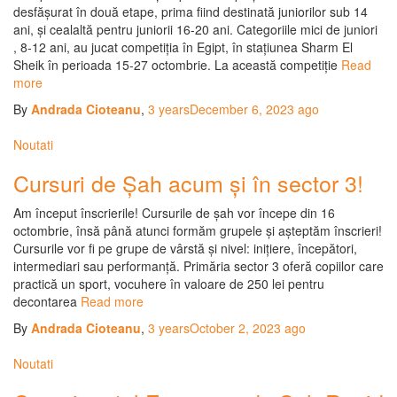
desfășurat în două etape, prima fiind destinată juniorilor sub 14
ani, și cealaltă pentru juniorii 16-20 ani. Categoriile mici de juniori
, 8-12 ani, au jucat competiția în Egipt, în stațiunea Sharm El
Sheik în perioada 15-27 octombrie. La această competiție
Read
more
By
Andrada Cioteanu
,
3 years
December 6, 2023
ago
Noutati
Cursuri de Șah acum și în sector 3!
Am început înscrierile! Cursurile de șah vor începe din 16
octombrie, însă până atunci formăm grupele și așteptăm înscrieri!
Cursurile vor fi pe grupe de vârstă și nivel: inițiere, începători,
intermediari sau performanță. Primăria sector 3 oferă copiilor care
practică un sport, vocuhere în valoare de 250 lei pentru
decontarea
Read more
By
Andrada Cioteanu
,
3 years
October 2, 2023
ago
Noutati