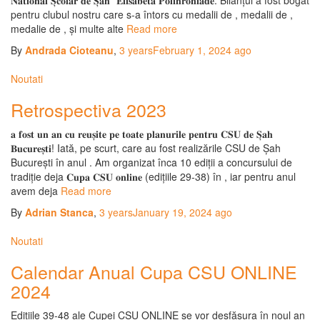
𝐍𝐚𝐭𝐢𝐨𝐧𝐚𝐥 𝐒̦𝐜𝐨𝐥𝐚𝐫 𝐝𝐞 𝐒̦𝐚𝐡 ”𝐄𝐥𝐢𝐬𝐚𝐛𝐞𝐭𝐚 𝐏𝐨𝐥𝐢𝐡𝐫𝐨𝐧𝐢𝐚𝐝𝐞. Bilanțul a fost bogat
pentru clubul nostru care s-a întors cu medalii de , medalii de ,
medalie de , și multe alte
Read more
By
Andrada Cioteanu
,
3 years
February 1, 2024
ago
Noutati
Retrospectiva 2023
𝐚 𝐟𝐨𝐬𝐭 𝐮𝐧 𝐚𝐧 𝐜𝐮 𝐫𝐞𝐮𝐬̦𝐢𝐭𝐞 𝐩𝐞 𝐭𝐨𝐚𝐭𝐞 𝐩𝐥𝐚𝐧𝐮𝐫𝐢𝐥𝐞 𝐩𝐞𝐧𝐭𝐫𝐮 𝐂𝐒𝐔 𝐝𝐞 𝐒̦𝐚𝐡
𝐁𝐮𝐜𝐮𝐫𝐞𝐬̦𝐭𝐢! Iată, pe scurt, care au fost realizările CSU de Șah
București în anul . Am organizat înca 10 ediții a concursului de
tradiție deja 𝐂𝐮𝐩𝐚 𝐂𝐒𝐔 𝐨𝐧𝐥𝐢𝐧𝐞 (edițiile 29-38) în , iar pentru anul
avem deja
Read more
By
Adrian Stanca
,
3 years
January 19, 2024
ago
Noutati
Calendar Anual Cupa CSU ONLINE
2024
Edițiile 39-48 ale Cupei CSU ONLINE se vor desfășura în noul an