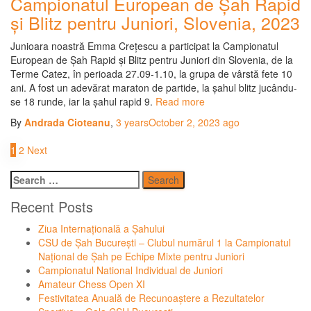
Campionatul European de Șah Rapid
și Blitz pentru Juniori, Slovenia, 2023
Junioara noastră Emma Crețescu a participat la Campionatul
European de Șah Rapid și Blitz pentru Juniori din Slovenia, de la
Terme Catez, în perioada 27.09-1.10, la grupa de vârstă fete 10
ani. A fost un adevărat maraton de partide, la șahul blitz jucându-
se 18 runde, iar la șahul rapid 9.
Read more
By
Andrada Cioteanu
,
3 years
October 2, 2023
ago
Posts
1
2
Next
pagination
Search
for:
Recent Posts
Ziua Internațională a Șahului
CSU de Șah București – Clubul numărul 1 la Campionatul
Național de Șah pe Echipe Mixte pentru Juniori
Campionatul National Individual de Juniori
Amateur Chess Open XI
Festivitatea Anuală de Recunoaștere a Rezultatelor