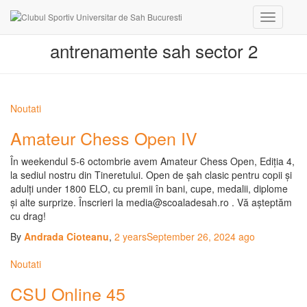
Toggle
Navigati
antrenamente sah sector 2
Noutati
Amateur Chess Open IV
În weekendul 5-6 octombrie avem Amateur Chess Open, Ediția 4,
la sediul nostru din Tineretului. Open de șah clasic pentru copii și
adulți under 1800 ELO, cu premii în bani, cupe, medalii, diplome
și alte surprize. Înscrieri la media@scoaladesah.ro . Vă așteptăm
cu drag!
By
Andrada Cioteanu
,
2 years
September 26, 2024
ago
Noutati
CSU Online 45