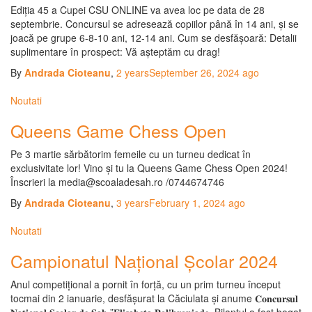
Ediția 45 a Cupei CSU ONLINE va avea loc pe data de 28
septembrie. Concursul se adresează copiilor până în 14 ani, și se
joacă pe grupe 6-8-10 ani, 12-14 ani. Cum se desfășoară: Detalii
suplimentare în prospect: Vă așteptăm cu drag!
By
Andrada Cioteanu
,
2 years
September 26, 2024
ago
Noutati
Queens Game Chess Open
Pe 3 martie sărbătorim femeile cu un turneu dedicat în
exclusivitate lor! Vino și tu la Queens Game Chess Open 2024!
Înscrieri la media@scoaladesah.ro /0744674746
By
Andrada Cioteanu
,
3 years
February 1, 2024
ago
Noutati
Campionatul Național Școlar 2024
Anul competițional a pornit în forță, cu un prim turneu început
tocmai din 2 ianuarie, desfășurat la Căciulata și anume 𝐂𝐨𝐧𝐜𝐮𝐫𝐬𝐮𝐥