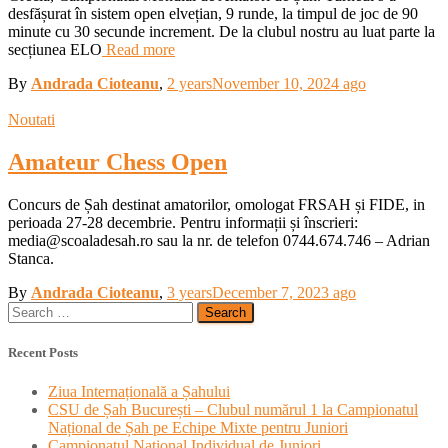
desfășurat în sistem open elvețian, 9 runde, la timpul de joc de 90
minute cu 30 secunde increment. De la clubul nostru au luat parte la
secțiunea ELO
Read more
By
Andrada Cioteanu
,
2 years
November 10, 2024
ago
Noutati
Amateur Chess Open
Concurs de Șah destinat amatorilor, omologat FRSAH și FIDE, in
perioada 27-28 decembrie. Pentru informații și înscrieri:
media@scoaladesah.ro sau la nr. de telefon 0744.674.746 – Adrian
Stanca.
By
Andrada Cioteanu
,
3 years
December 7, 2023
ago
Search
for:
Recent Posts
Ziua Internațională a Șahului
CSU de Șah București – Clubul numărul 1 la Campionatul
Național de Șah pe Echipe Mixte pentru Juniori
Campionatul National Individual de Juniori