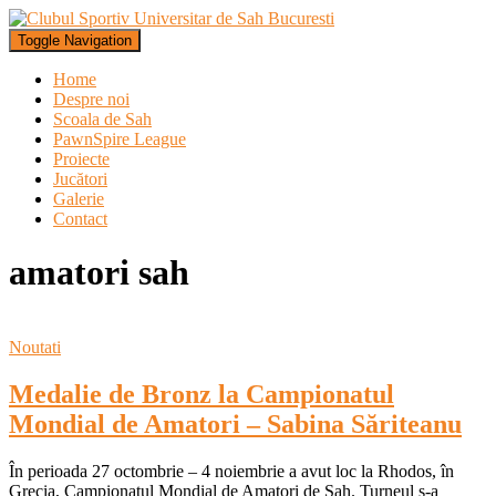
Toggle Navigation
Home
Despre noi
Scoala de Sah
PawnSpire League
Proiecte
Jucători
Galerie
Contact
amatori sah
Noutati
Medalie de Bronz la Campionatul
Mondial de Amatori – Sabina Săriteanu
În perioada 27 octombrie – 4 noiembrie a avut loc la Rhodos, în
Grecia, Campionatul Mondial de Amatori de Șah. Turneul s-a